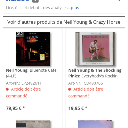
Lire, écr. et débatt. des analyses…
plus
Voir d'autres produits de Neil Young & Crazy Horse
Neil Young:
Bluenote Cafe
Neil Young & The Shocking
(4-LP)
Pinks:
Everybody's Rockin
(CD)
Art-Nr.: LP2492611
Art-Nr.: CD490706
Article doit être
Article doit être
commandé
commandé
79,95 € *
19,95 € *