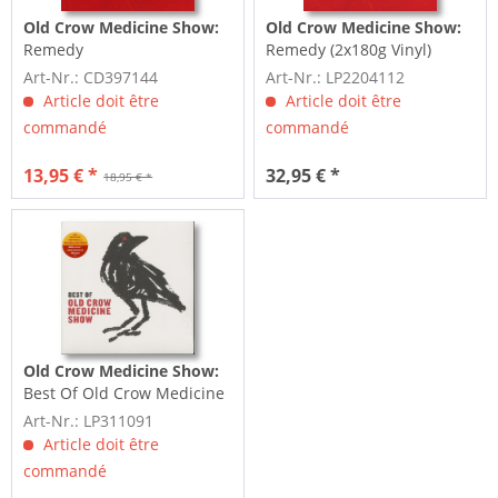
Old Crow Medicine Show:
Old Crow Medicine Show:
Remedy
Remedy (2x180g Vinyl)
Art-Nr.: CD397144
Art-Nr.: LP2204112
Article doit être
Article doit être
commandé
commandé
13,95 € *
32,95 € *
18,95 € *
Old Crow Medicine Show:
Best Of Old Crow Medicine
Show (LP & 7inch,...
Art-Nr.: LP311091
Article doit être
commandé