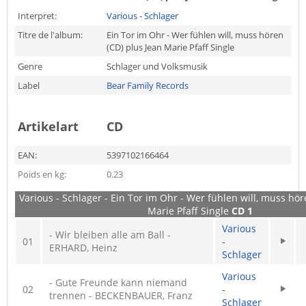
Interpret:
Various - Schlager
Titre de l'album:
Ein Tor im Ohr - Wer fühlen will, muss hören
(CD) plus Jean Marie Pfaff Single
Genre
Schlager und Volksmusik
Label
Bear Family Records
Artikelart
CD
EAN:
5397102166464
Poids en kg:
0.23
Various - Schlager - Ein Tor im Ohr - Wer fühlen will, muss hör
Marie Pfaff Single
CD 1
Various
- Wir bleiben alle am Ball -
01
-
ERHARD, Heinz
Schlager
Various
- Gute Freunde kann niemand
02
-
trennen - BECKENBAUER, Franz
Schlager