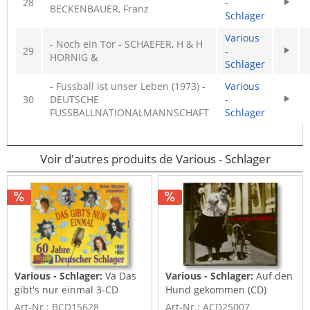
28
-
BECKENBAUER, Franz
Schlager
Various
- Noch ein Tor - SCHAEFER, H & H
29
-
HORNIG &
Schlager
- Fussball ist unser Leben (1973) -
Various
30
DEUTSCHE
-
FUSSBALLNATIONALMANNSCHAFT
Schlager
Voir d'autres produits de Various - Schlager
Various - Schlager:
Va Das
Various - Schlager:
Auf den
gibt's nur einmal 3-CD
Hund gekommen (CD)
Art-Nr.: BCD15628
Art-Nr.: ACD25007