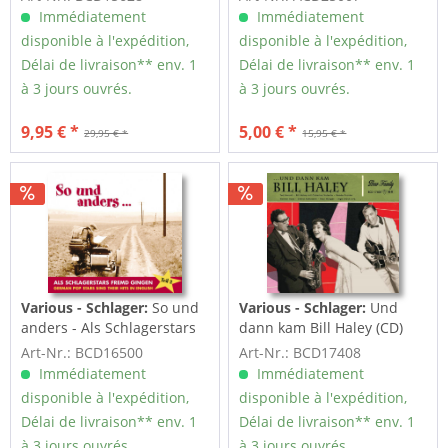
Immédiatement
Immédiatement
disponible à l'expédition,
disponible à l'expédition,
Délai de livraison** env. 1
Délai de livraison** env. 1
à 3 jours ouvrés.
à 3 jours ouvrés.
9,95 € *
5,00 € *
29,95 € *
15,95 € *
Various - Schlager:
So und
Various - Schlager:
Und
anders - Als Schlagerstars
dann kam Bill Haley (CD)
fremd gingen...
Art-Nr.: BCD16500
Art-Nr.: BCD17408
Immédiatement
Immédiatement
disponible à l'expédition,
disponible à l'expédition,
Délai de livraison** env. 1
Délai de livraison** env. 1
à 3 jours ouvrés.
à 3 jours ouvrés.