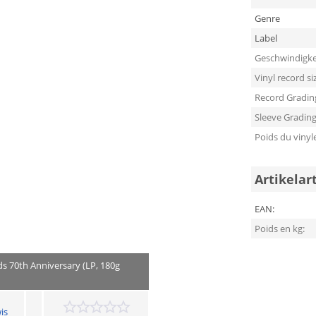
Genre
Label
Geschwindigke
Vinyl record si
Record Gradin
Sleeve Gradin
Poids du vinyl
Artikelar
EAN:
Poids en kg:
rds 70th Anniversary (LP, 180g
is