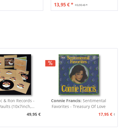
13,95 € *
15,95 € *
ic & Ron Records -
Connie Francis:
Sentimental
aults (10x7inch,...
Favorites - Treasury Of Love
Songs...
49,95 €
17,95 €
19,95 €