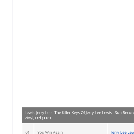
Lewis, Jerry Lee - The Killer Keys Of Jerry Lee Lewis - Sun Reco
Vinyl, Ltd.)
LP 1
01
You Win Again
Jerry Lee Lew