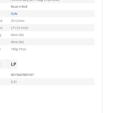
Rock'n'Roll
SUN
it
33 U/min
ze
LP (12 Inch)
g
Mint (M)
g
Mint (M)
e
180g Vinyl
t
LP
0015047805167
0.31