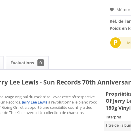
Mémori
Réf. de l’ar
Poids en k
P
M
Évaluations
0
erry Lee Lewis - Sun Records 70th Anniversary
Propriétés
sauvage original du rock n' roll avec cette rétrospective
Of Jerry L
 Sun Records.
Jerry Lee Lewis
a révolutionné le piano rock
180g Vinyl,
 Going On, et a apporté une sensibilité country à des
r de The Killer avec cette collection de chansons
Interpret:
Titre de l'albu