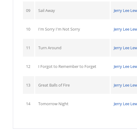
09
Sail Away
Jerry Lee Lew
10
I'm Sorry I'm Not Sorry
Jerry Lee Lew
11
Turn Around
Jerry Lee Lew
12
I Forgot to Remember to Forget
Jerry Lee Lew
13
Great Balls of Fire
Jerry Lee Lew
14
Tomorrow Night
Jerry Lee Lew