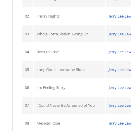
02
Friday Nights
Jerry Lee Lew
03
Whole Lotta Shakin' Going On
Jerry Lee Lew
04
Born to Lose
Jerry Lee Lew
05
Long Gone Lonesome Blues
Jerry Lee Lew
06
I'm Feeling Sorry
Jerry Lee Lew
07
I Could Never Be Ashamed of You
Jerry Lee Lew
08
Mexicali Rose
Jerry Lee Lew