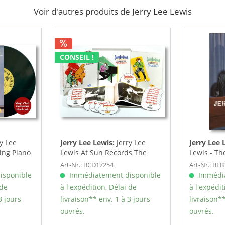
Voir d'autres produits de Jerry Lee Lewis
CONSEIL !
ry Lee
Jerry Lee Lewis:
Jerry Lee
Jerry Lee 
ing Piano
Lewis At Sun Records The
Lewis - The
Collected...
by...
Art-Nr.: BCD17254
Art-Nr.: BF
isponible
Immédiatement disponible
Immédia
 de
à l'expédition, Délai de
à l'expédit
3 jours
livraison** env. 1 à 3 jours
livraison**
ouvrés.
ouvrés.