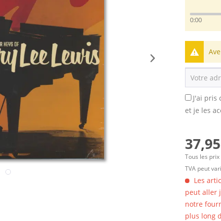
0:00
Ave
J'ai pri
et je les a
37,95
Tous les prix
TVA peut vari
Les arti
peut aller
notre four
plus long d