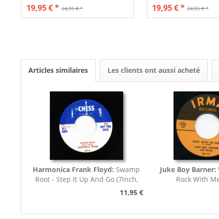
19,95 € *
19,95 € *
24,95 € *
24,95 € *
Articles similaires
Les clients ont aussi acheté
Harmonica Frank Floyd:
Swamp
Juke Boy Barner:
Root - Step It Up And Go (7inch,
Rock With M
45rpm)
11,95 €