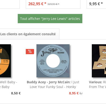
262,95 € *
9,95 € *
329,95 € *
Tout afficher "Jerry Lee Lewis" articles
Les clients on également consulté
Well Baby -
Buddy Acey - Jerry McCain:
I Just
Various:
R
e Baby
Love Your Funky Soul - Honky
From The V
Tonk
8,50 €
8,95 €
9,95 €