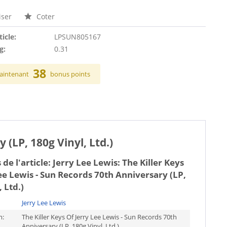
ser
Coter
ticle:
LPSUN805167
g:
0.31
38
aintenant
bonus points
 (LP, 180g Vinyl, Ltd.)
 de l'article:
Jerry Lee Lewis: The Killer Keys
ee Lewis - Sun Records 70th Anniversary (LP,
 Ltd.)
Jerry Lee Lewis
m:
The Killer Keys Of Jerry Lee Lewis - Sun Records 70th
Anniversary (LP, 180g Vinyl, Ltd.)