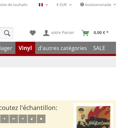
stes de souhaits
Assistance/aide
Français- FR
votre Panier
0,00 € *
lager
Vinyl
d'autres catégories
SALE
coutez l'échantillon: