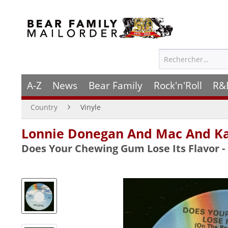
A-Z
News
Bear Family
Rock'n'Roll
R&
Country
Vinyle
Lonnie Donegan And Mac And Ka
Does Your Chewing Gum Lose Its Flavor -