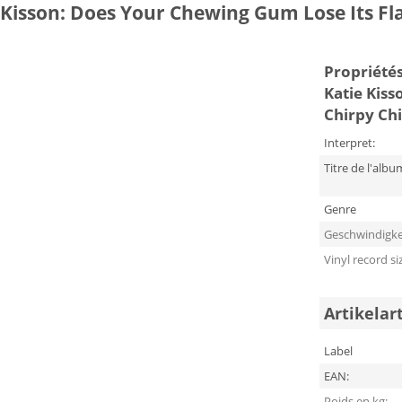
isson: Does Your Chewing Gum Lose Its Fla
Propriétés 
Katie Kiss
Chirpy Ch
Interpret:
Titre de l'albu
Genre
Geschwindigke
Vinyl record si
Artikelar
Label
EAN:
Poids en kg: