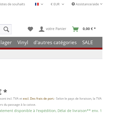
istes de souhaits
Assistance/aide
Français- FR
votre Panier
0,00 € *
lager
Vinyl
d'autres catégories
SALE
€ *
 sont incl. TVA et
excl. Des frais de port.
- Selon le pays de livraison, la TVA
ors du passage à la caisse.
ement disponible à l'expédition, Délai de livraison** env. 1