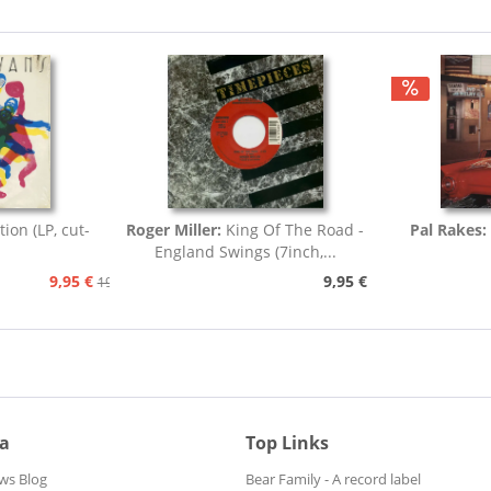
tion (LP, cut-
Roger Miller:
King Of The Road -
Pal Rakes:
England Swings (7inch,...
9,95 €
9,95 €
19,95 €
ia
Top Links
ws Blog
Bear Family - A record label