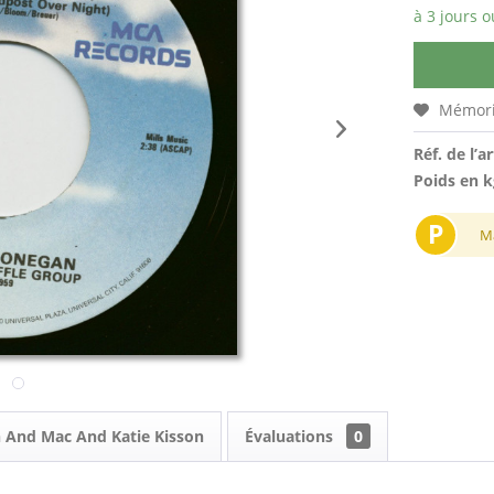
à 3 jours o
Mémori
Réf. de l’ar
Poids en k
P
M
n And Mac And Katie Kisson
Évaluations
0