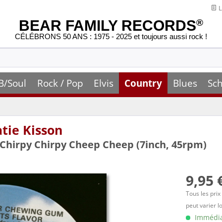
L
BEAR FAMILY RECORDS
®
CÉLÉBRONS 50 ANS : 1975 - 2025 et toujours aussi rock !
B/Soul
Rock / Pop
Elvis
Country
Blues
Sch
tie Kisson
 Chirpy Chirpy Cheep Cheep (7inch, 45rpm)
9,95 
Tous les prix
peut varier l
Immédiat