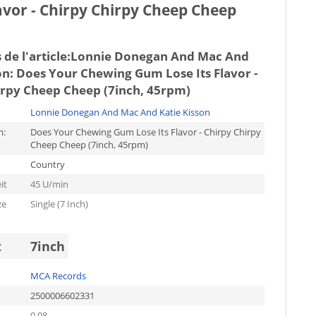
vor - Chirpy Chirpy Cheep Cheep
de l'article:
Lonnie Donegan And Mac And
on: Does Your Chewing Gum Lose Its Flavor -
irpy Cheep Cheep (7inch, 45rpm)
Lonnie Donegan And Mac And Katie Kisson
m:
Does Your Chewing Gum Lose Its Flavor - Chirpy Chirpy
Cheep Cheep (7inch, 45rpm)
Country
it
45 U/min
ze
Single (7 Inch)
t
7inch
MCA Records
2500006602331
0.08