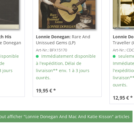
h His
Lonnie Donegan:
Rare And
Lonnie Do
e Donegan
Unissued Gems (LP)
Traveller (
inyl)
Art-Nr.: BFX15170
Art-Nr.: C
isponible
Immédiatement disponible
seuleme
 de
à l'expédition, Délai de
Immédiate
3 jours
livraison** env. 1 à 3 jours
l'expéditio
ouvrés.
livraison**
ouvrés.
19,95 € *
12,95 € *
out afficher "Lonnie Donegan And Mac And Katie Kisson" articles