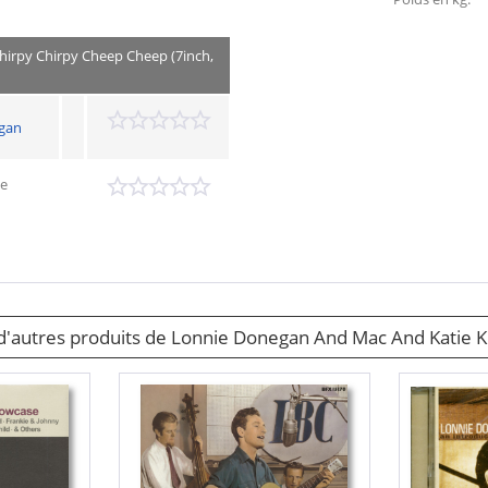
hirpy Chirpy Cheep Cheep (7inch,
gan
ie
 d'autres produits de Lonnie Donegan And Mac And Katie K