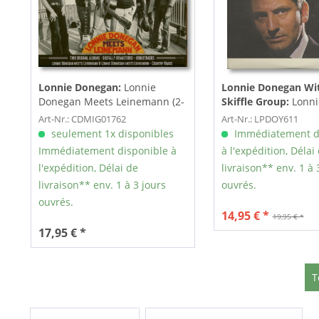
Lonnie Donegan:
Lonnie
Lonnie Donegan Wit
Donegan Meets Leinemann (2-
Skiffle Group:
Lonni
CD)
Showcase (LP, 180g V
Art-Nr.: CDMIG01762
Art-Nr.: LPDOY611
seulement 1x disponibles
Immédiatement d
Immédiatement disponible à
à l'expédition, Délai
l'expédition, Délai de
livraison** env. 1 à 
livraison** env. 1 à 3 jours
ouvrés.
ouvrés.
14,95 € *
19,95 € *
17,95 € *
T