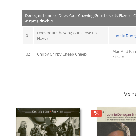
Donegan, Lonnie - Does Your Chewing Gum Lose Its Flavor - C
45rpm)
7inch 1
Does Your Chewing Gum Lose Its
01
Lonnie Done
Flavor
Mac And Kat
02
Chirpy Chirpy Cheep Cheep
Kisson
Voir