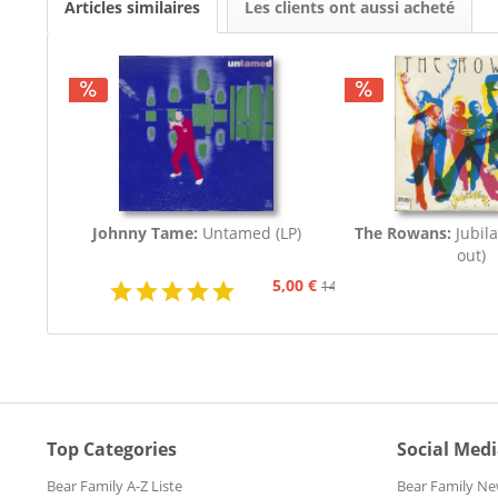
Articles similaires
Les clients ont aussi acheté
Johnny Tame:
Untamed (LP)
The Rowans:
Jubila
out)
5,00 €
14,95 €
Top Categories
Social Med
Bear Family A-Z Liste
Bear Family Ne