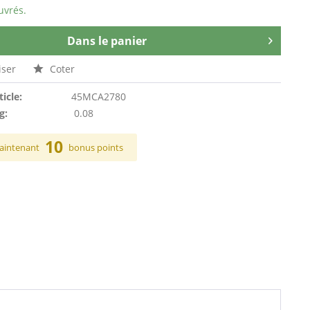
uvrés.
Dans le panier
ser
Coter
ticle:
45MCA2780
g:
0.08
10
aintenant
bonus points