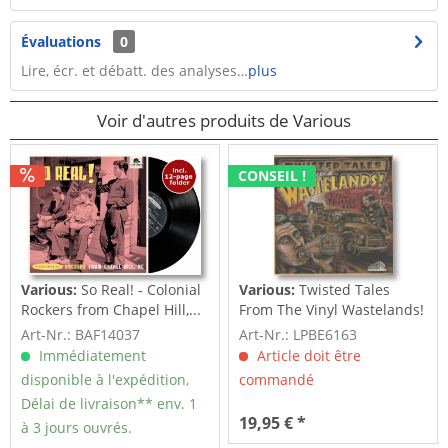
Évaluations
0
Lire, écr. et débatt. des analyses…
plus
Voir d'autres produits de Various
CONSEIL !
Various:
So Real! - Colonial
Various:
Twisted Tales
Rockers from Chapel Hill,...
From The Vinyl Wastelands!
Vol.5...
Art-Nr.: BAF14037
Art-Nr.: LPBE6163
Immédiatement
Article doit être
disponible à l'expédition,
commandé
Délai de livraison** env. 1
19,95 € *
à 3 jours ouvrés.