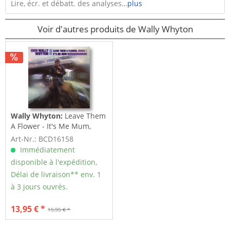
Lire, écr. et débatt. des analyses…
plus
Voir d'autres produits de Wally Whyton
Wally Whyton:
Leave Them
A Flower - It's Me Mum,
minus 1
Art-Nr.: BCD16158
Immédiatement
disponible à l'expédition,
Délai de livraison** env. 1
à 3 jours ouvrés.
13,95 € *
15,95 € *