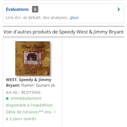
Évaluations
5
Lire, écr. et débatt. des analyses…
plus
Voir d'autres produits de Speedy West & Jimmy Bryant
WEST, Speedy & Jimmy
Bryant:
Flamin' Guitars (4-
CD Deluxe Box Set)
Art-Nr.: BCD15956
Immédiatement
disponible à l'expédition,
Délai de livraison** env. 1
à 3 jours ouvrés.