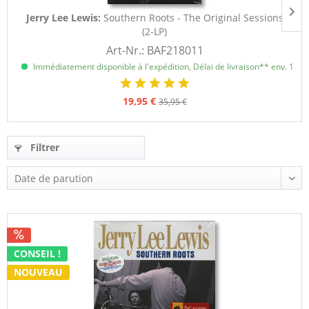
Jerry Lee Lewis:
Southern Roots - The Original Sessions
E
(2-LP)
Art-Nr.: BAF218011
Immédiatement disponible à l'expédition, Délai de livraison** env. 1 à 3
19,95 €
35,95 €
Filtrer
CONSEIL !
NOUVEAU