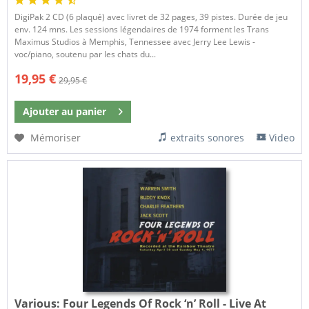
DigiPak 2 CD (6 plaqué) avec livret de 32 pages, 39 pistes. Durée de jeu
env. 124 mns. Les sessions légendaires de 1974 forment les Trans
Maximus Studios à Memphis, Tennessee avec Jerry Lee Lewis -
voc/piano, soutenu par les chats du...
19,95 €
29,95 €
Ajouter au
panier
Mémoriser
extraits sonores
Video
Various:
Four Legends Of Rock ‘n’ Roll - Live At