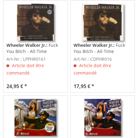
Wheeler Walker Jr.:
Fuck
Wheeler Walker Jr.:
Fuck
You Bitch - All-Time
You Bitch - All-Time
Greatest Hits (LP &...
Greatest Hits (CD)
Art-Nr.: LPPHR0161
Art-Nr.: CDPHR016
Article doit être
Article doit être
commandé
commandé
24,95 € *
17,95 € *