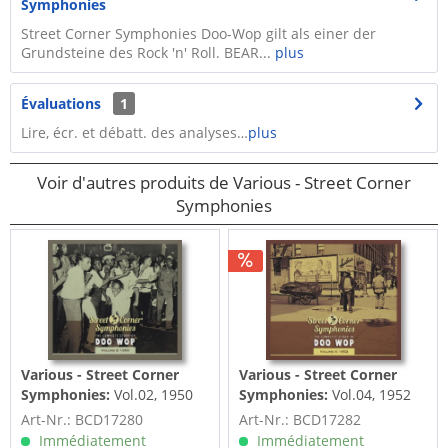
Symphonies
Street Corner Symphonies Doo-Wop gilt als einer der
Grundsteine des Rock 'n' Roll. BEAR...
plus
Évaluations
1
Lire, écr. et débatt. des analyses…
plus
Voir d'autres produits de Various - Street Corner
Symphonies
Various - Street Corner
Various - Street Corner
Symphonies:
Vol.02, 1950
Symphonies:
Vol.04, 1952
The Complete Story Of Doo
The Complete Story Of Doo
Art-Nr.: BCD17280
Art-Nr.: BCD17282
Wop
Wop
Immédiatement
Immédiatement