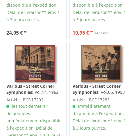
disponible à l'expédition,
disponible à l'expédition,
Délai de livraison** env. 1
Délai de livraison** env. 1
à 3 jours ouvrés.
à 3 jours ouvrés.
24,95 € *
19,95 € *
24,95 € *
Various - Street Corner
Various - Street Corner
Symphonies:
Vol.14, 1962
Symphonies:
Vol.05, 1953
The Complete Story Of Doo
The Complete Story Of Doo
Art-Nr.: BCD17292
Art-Nr.: BCD17283
Wop
Wop
les tout derniers 1
Immédiatement
disponibles
disponible à l'expédition,
Immédiatement disponible
Délai de livraison** env. 1
à l'expédition, Délai de
à 3 jours ouvrés.
livraison** env. 1 à 3 jours