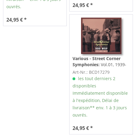
24,95 € *
ouvrés.
24,95 € *
Various - Street Corner
Symphonies:
Vol.01, 1939-
1949 The Complete Story Of
Art-Nr.: BCD17279
Doo Wop
les tout derniers 2
disponibles
Immédiatement disponible
à l'expédition, Délai de
livraison** env. 1 à 3 jours
ouvrés.
24,95 € *