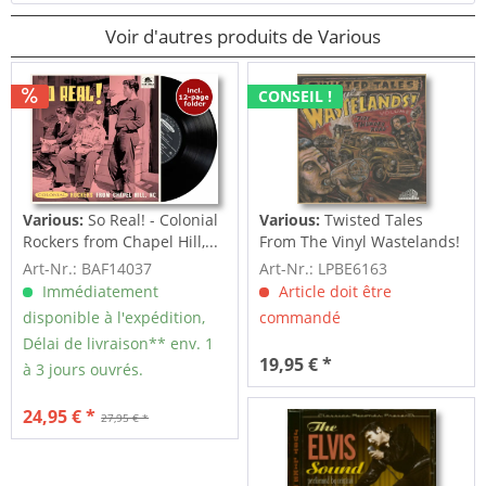
Voir d'autres produits de Various
CONSEIL !
Various:
So Real! - Colonial
Various:
Twisted Tales
Rockers from Chapel Hill,...
From The Vinyl Wastelands!
Vol.5...
Art-Nr.: BAF14037
Art-Nr.: LPBE6163
Immédiatement
Article doit être
disponible à l'expédition,
commandé
Délai de livraison** env. 1
19,95 € *
à 3 jours ouvrés.
24,95 € *
27,95 € *