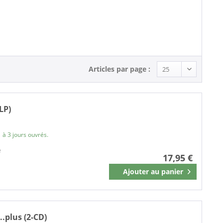
Jazz (3)
R&B, Soul (1)
Articles par page :
LP)
 à 3 jours ouvrés.
e
17,95 €
Ajouter au
panier
Mémoriser
..plus (2-CD)