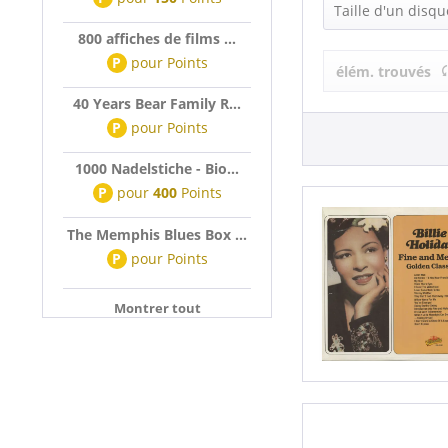
Billie Holiday
Taille d'un disqu
800 affiches de films ...
LP (12 Inch) (
P
pour
Points
élém. trouvés
40 Years Bear Family R...
P
pour
Points
1000 Nadelstiche - Bio...
P
pour
400
Points
The Memphis Blues Box ...
P
pour
Points
Montrer tout