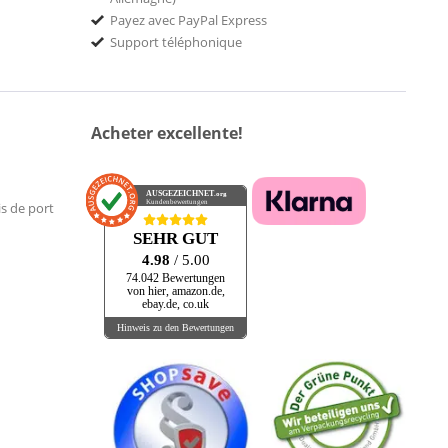
Payez avec PayPal Express
Support téléphonique
Acheter excellente!
AUSGEZEICHNET
.org
Kundenbewertungen
is de port
SEHR GUT
4.98
/ 5.00
74.042 Bewertungen
von hier, amazon.de,
ebay.de, co.uk
Hinweis zu den Bewertungen