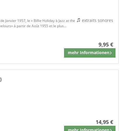
extraits sonores
e Janvier 1957, le « Billie Holiday à Jazz at the
lours» à partir de Août 1955 et le plus...
9,95 €
mehr Informationen
Mémoriser
)
14,95 €
mehr Informationen