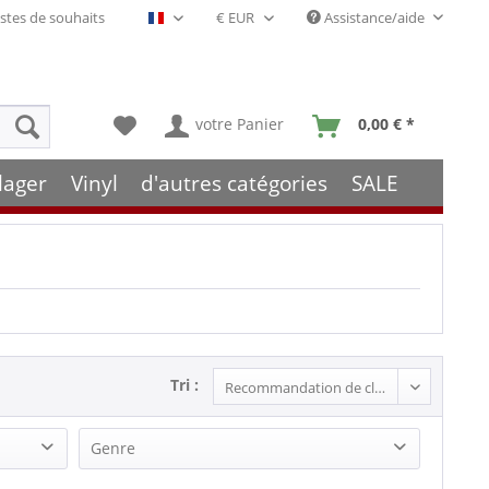
stes de souhaits
Assistance/aide
Français- FR
votre Panier
0,00 € *
lager
Vinyl
d'autres catégories
SALE
Tri :
Genre