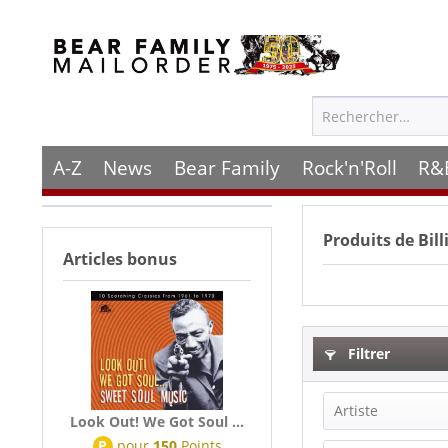
A-Z
News
Bear Family
Rock'n'Roll
R&
Produits de
Bill
Articles bonus
Filtrer
Artiste
Look Out! We Got Soul ...
P
pour
150
Points