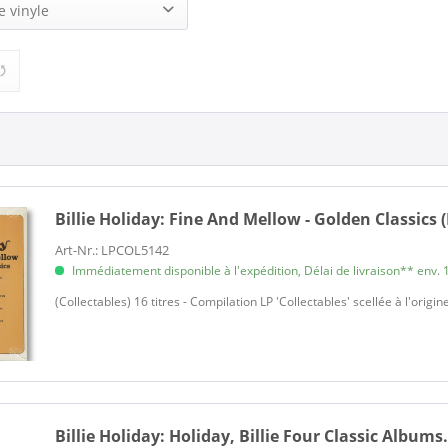
 (7)
e vinyle
9,95 €
49,95 €
de
à
1)
Billie Holiday:
Fine And Mellow - Golden Classics (
Art-Nr.: LPCOL5142
Immédiatement disponible à l'expédition, Délai de livraison** env. 1
(Collectables) 16 titres - Compilation LP 'Collectables' scellée à l'origin
Billie Holiday:
Holiday, Billie Four Classic Albums.