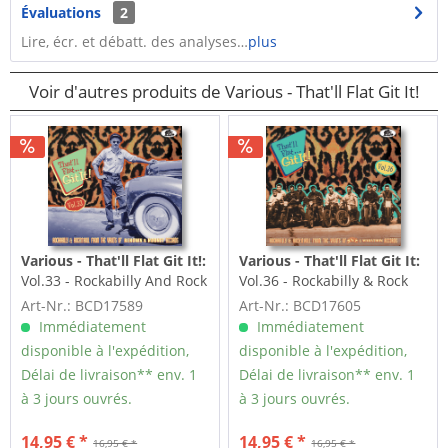
Évaluations
2
Lire, écr. et débatt. des analyses…
plus
Voir d'autres produits de Various - That'll Flat Git It!
Various - That'll Flat Git It!:
Various - That'll Flat Git It:
Vol.33 - Rockabilly And Rock
Vol.36 - Rockabilly & Rock
'n' Roll From The...
'n' Roll From The...
Art-Nr.: BCD17589
Art-Nr.: BCD17605
Immédiatement
Immédiatement
disponible à l'expédition,
disponible à l'expédition,
Délai de livraison** env. 1
Délai de livraison** env. 1
à 3 jours ouvrés.
à 3 jours ouvrés.
14,95 € *
14,95 € *
16,95 € *
16,95 € *