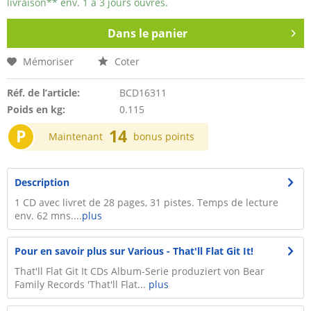
livraison** env. 1 à 3 jours ouvrés.
Dans le panier
Mémoriser
Coter
Réf. de l’article:
BCD16311
Poids en kg:
0.115
P
14
Maintenant
bonus points
Description
1 CD avec livret de 28 pages, 31 pistes. Temps de lecture
env. 62 mns....
plus
Pour en savoir plus sur Various - That'll Flat Git It!
That'll Flat Git It CDs Album-Serie produziert von Bear
Family Records 'That'll Flat...
plus