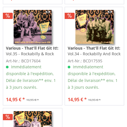
Various - That'll Flat Git It!:
Various - That'll Flat Git It!:
Vol.35 - Rockabilly & Rock
Vol.34 - Rockabilly And Rock
'n' Roll From The...
'n' Roll From The...
Art-Nr.: BCD17604
Art-Nr.: BCD17595
Immédiatement
Immédiatement
disponible à l'expédition,
disponible à l'expédition,
Délai de livraison** env. 1
Délai de livraison** env. 1
à 3 jours ouvrés.
à 3 jours ouvrés.
14,95 € *
14,95 € *
16,95 € *
16,95 € *