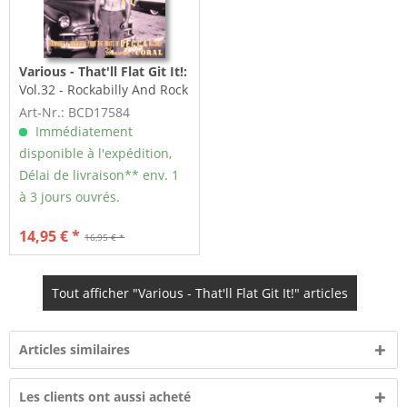
Various - That'll Flat Git It!:
Vol.32 - Rockabilly And Rock
'n' Roll From The...
Art-Nr.: BCD17584
Immédiatement
disponible à l'expédition,
Délai de livraison** env. 1
à 3 jours ouvrés.
14,95 € *
16,95 € *
Tout afficher "Various - That'll Flat Git It!" articles
Articles similaires
Les clients ont aussi acheté