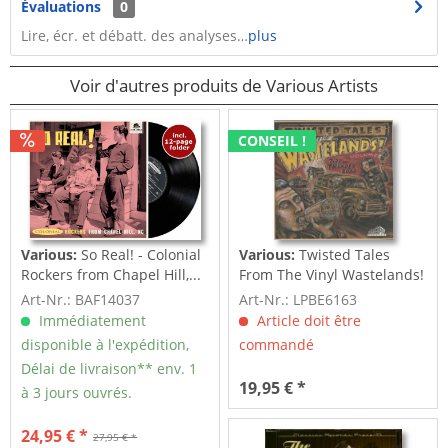
Évaluations
0
Lire, écr. et débatt. des analyses…
plus
Voir d'autres produits de Various Artists
CONSEIL !
Various:
So Real! - Colonial
Various:
Twisted Tales
Rockers from Chapel Hill,...
From The Vinyl Wastelands!
Vol.5...
Art-Nr.: BAF14037
Art-Nr.: LPBE6163
Immédiatement
Article doit être
disponible à l'expédition,
commandé
Délai de livraison** env. 1
19,95 € *
à 3 jours ouvrés.
24,95 € *
27,95 € *