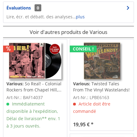
Évaluations
0
Lire, écr. et débatt. des analyses…
plus
Voir d'autres produits de Various
CONSEIL !
Various:
So Real! - Colonial
Various:
Twisted Tales
Rockers from Chapel Hill,...
From The Vinyl Wastelands!
Vol.5...
Art-Nr.: BAF14037
Art-Nr.: LPBE6163
Immédiatement
Article doit être
disponible à l'expédition,
commandé
Délai de livraison** env. 1
19,95 € *
à 3 jours ouvrés.