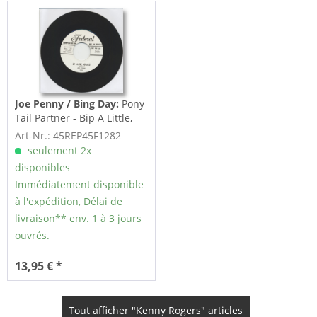
Joe Penny / Bing Day:
Pony
Tail Partner - Bip A Little,
Bop A Lot...
Art-Nr.: 45REP45F1282
seulement 2x
disponibles
Immédiatement disponible
à l'expédition, Délai de
livraison** env. 1 à 3 jours
ouvrés.
13,95 € *
Tout afficher "Kenny Rogers" articles