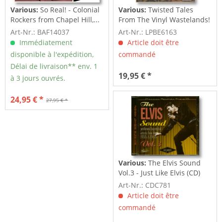
Various:
So Real! - Colonial
Various:
Twisted Tales
Rockers from Chapel Hill,...
From The Vinyl Wastelands!
Vol.5...
Art-Nr.: BAF14037
Art-Nr.: LPBE6163
Immédiatement
Article doit être
disponible à l'expédition,
commandé
Délai de livraison** env. 1
19,95 € *
à 3 jours ouvrés.
24,95 € *
27,95 € *
Various:
The Elvis Sound
Vol.3 - Just Like Elvis (CD)
Art-Nr.: CDC781
Article doit être
commandé