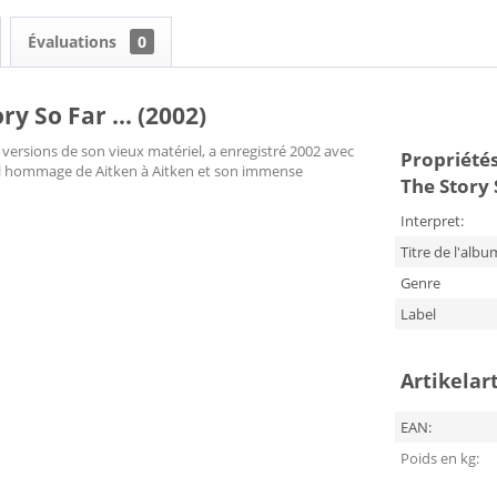
Évaluations
0
y So Far ... (2002)
s versions de son vieux matériel, a enregistré 2002 avec
Propriétés
bel hommage de Aitken à Aitken et son immense
The Story S
Interpret:
Titre de l'albu
Genre
Label
Artikelar
EAN:
Poids en kg: