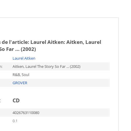
 de l'article:
Laurel Aitken: Aitken, Laurel
o Far ... (2002)
Laurel Aitken
m:
Aitken, Laurel The Story So Far ... (2002)
R&B, Soul
GROVER
t
CD
4026763110080
0.1