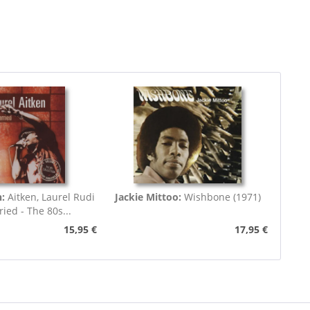
n:
Aitken, Laurel Rudi
Jackie Mittoo:
Wishbone (1971)
ied - The 80s...
15,95 €
17,95 €