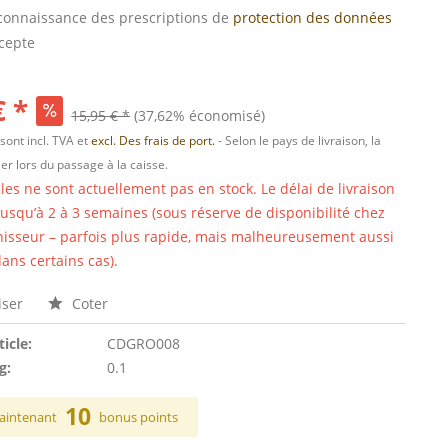
s connaissance des prescriptions de
protection des données
ccepte
€ *
15,95 € *
(37,62% économisé)
 sont incl. TVA et
excl. Des frais de port.
- Selon le pays de livraison, la
er lors du passage à la caisse.
cles ne sont actuellement pas en stock. Le délai de livraison
 jusqu’à 2 à 3 semaines (sous réserve de disponibilité chez
nisseur – parfois plus rapide, mais malheureusement aussi
ans certains cas).
ser
Coter
ticle:
CDGRO008
g:
0.1
10
aintenant
bonus points