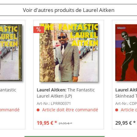
Voir d'autres produits de Laurel Aitken
antastic
Laurel Aitken:
The Fantastic
Laurel Ait
Laurel Aitken (LP)
Skinhead T
Singles...
Art-Nr.: LPRR00371
Art-Nr.: C
 commandé
Article doit être commandé
Article
19,95 € *
29,95 € *
21,95 € *