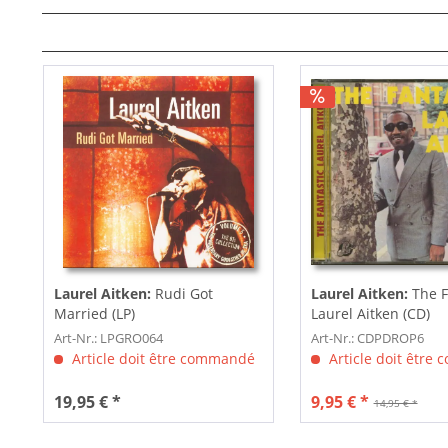
Laurel Aitken:
Rudi Got
Laurel Aitken:
The F
Married (LP)
Laurel Aitken (CD)
Art-Nr.: LPGRO064
Art-Nr.: CDPDROP6
Article doit être commandé
Article doit être
19,95 € *
9,95 € *
14,95 € *