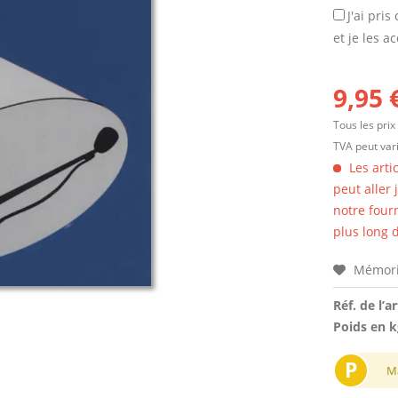
J'ai pri
et je les a
9,95 
Tous les prix
TVA peut vari
Les arti
peut aller
notre four
plus long d
Mémori
Réf. de l’ar
Poids en k
P
M