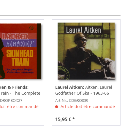
ken & Friends:
Laurel Aitken:
Aitken, Laurel
rain - The Complete
Godfather Of Ska - 1963-66
DPDROPBOX27
Art-Nr.: CDGRO039
 doit être commandé
Article doit être commandé
15,95 € *