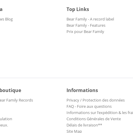
ia
Top Links
ws Blog
Bear Family - A record label
Bear Family - Features
Prix pour Bear Family
 boutique
Informations
ear Family Records
Privacy / Protection des données
FAQ - Foire aux questions
Informations sur l’expédition & les fra
ulation
Conditions Générales de Vente
ueux.
Délais de livraison**
Site Map