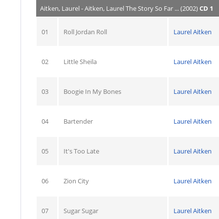
Aitken, Laurel - Aitken, Laurel The Story So Far ... (2002)
CD 1
01
Roll Jordan Roll
Laurel Aitken
02
Little Sheila
Laurel Aitken
03
Boogie In My Bones
Laurel Aitken
04
Bartender
Laurel Aitken
05
It's Too Late
Laurel Aitken
06
Zion City
Laurel Aitken
07
Sugar Sugar
Laurel Aitken