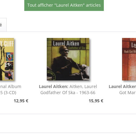
Tout afficher "Laurel Aitken" articles
é
inal Album
Laurel Aitken:
Aitken, Laurel
Laurel Aitke
5 (3-CD)
Godfather Of Ska - 1963-66
Got Marr
12,95 €
15,95 €