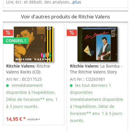
Lire, écr. et débatt. des analyses…
plus
Voir d'autres produits de Ritchie Valens
CONSEIL !
Ritchie Valens:
Ritchie
Ritchie Valens:
La Bamba -
Valens Rocks (CD)
The Ritchie Valens Story
(CD)
Art-Nr.: BCD17525
Art-Nr.: CD265981
Immédiatement
les tout derniers 1
disponible à l'expédition,
disponibles
Délai de livraison** env. 1
Immédiatement disponible
à 3 jours ouvrés.
à l'expédition, Délai de
livraison** env. 1 à 3 jours
14,95 € *
16,95 € *
ouvrés.