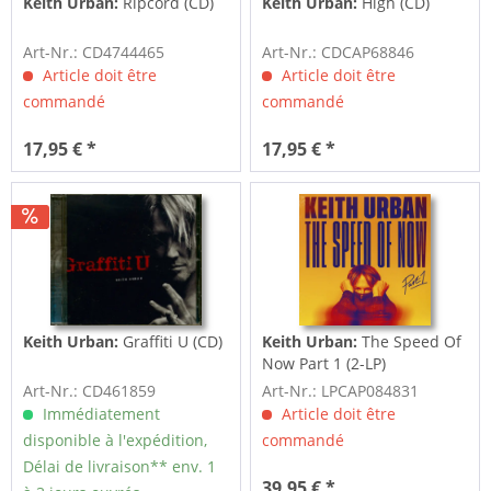
Keith Urban:
Ripcord (CD)
Keith Urban:
High (CD)
Art-Nr.: CD4744465
Art-Nr.: CDCAP68846
Article doit être
Article doit être
commandé
commandé
17,95 € *
17,95 € *
Keith Urban:
Graffiti U (CD)
Keith Urban:
The Speed Of
Now Part 1 (2-LP)
Art-Nr.: CD461859
Art-Nr.: LPCAP084831
Immédiatement
Article doit être
disponible à l'expédition,
commandé
Délai de livraison** env. 1
39,95 € *