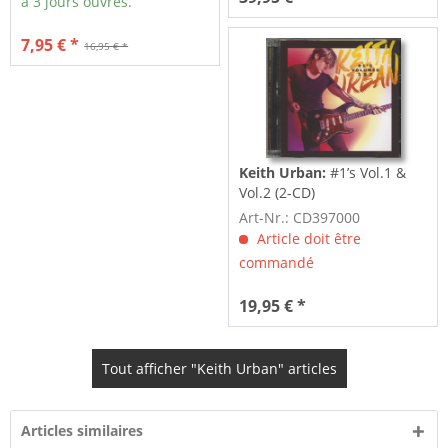
à 3 jours ouvrés.
7,95 € *
16,95 € *
Keith Urban:
#1’s Vol.1 &
Vol.2 (2-CD)
Art-Nr.: CD397000
Article doit être
commandé
19,95 € *
Tout afficher "Keith Urban" articles
Articles similaires