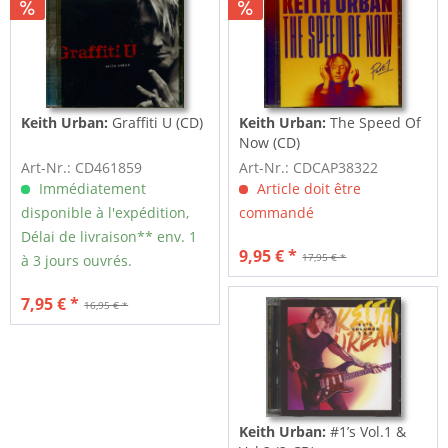
Keith Urban:
Graffiti U (CD)
Keith Urban:
The Speed Of
Now (CD)
Art-Nr.: CD461859
Art-Nr.: CDCAP38322
Immédiatement
Article doit être
disponible à l'expédition,
commandé
Délai de livraison** env. 1
9,95 € *
17,95 € *
à 3 jours ouvrés.
7,95 € *
16,95 € *
Keith Urban:
#1’s Vol.1 &