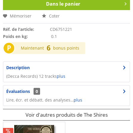
Dans le panier
Mémoriser
Coter
Réf. de l’article:
CD6751221
Poids en kg:
0.1
P
6
Maintenant
bonus points
Description
(Decca Records) 12 tracks
plus
Évaluations
0
Lire, écr. et débatt. des analyses…
plus
Voir d'autres produits de The Shires