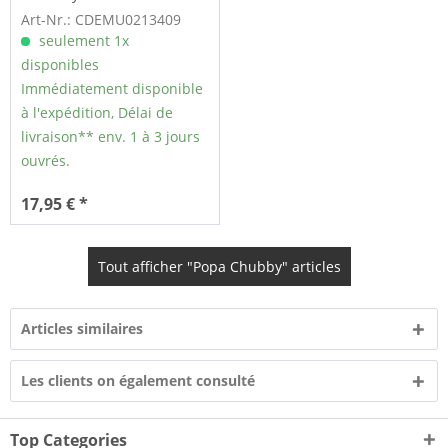
From...
Art-Nr.: CDEMU0213409
seulement 1x
disponibles
Immédiatement disponible
à l'expédition, Délai de
livraison** env. 1 à 3 jours
ouvrés.
17,95 € *
Tout afficher "Popa Chubby" articles
Articles similaires
Les clients on également consulté
Top Categories