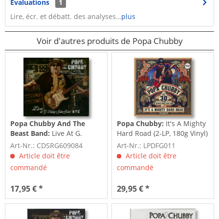
Évaluations
1
Lire, écr. et débatt. des analyses…
plus
Voir d'autres produits de Popa Chubby
Popa Chubby And The
Popa Chubby:
It's A Mighty
Beast Band:
Live At G.
Hard Road (2-LP, 180g Vinyl)
Blueys Juke Joint N.Y.C. (2-
Art-Nr.: CDSRG609084
Art-Nr.: LPDFG011
CD)
Article doit être
Article doit être
commandé
commandé
17,95 € *
29,95 € *