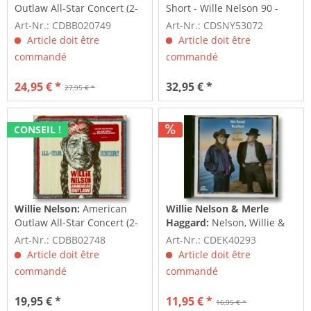
Outlaw All-Star Concert (2-
Short - Wille Nelson 90 -
CD+DVD)
Live At...
Art-Nr.: CDBB020749
Art-Nr.: CDSNY53072
Article doit être
Article doit être
commandé
commandé
24,95 € *
32,95 € *
27,95 € *
CONSEIL !
Willie Nelson:
American
Willie Nelson & Merle
Outlaw All-Star Concert (2-
Haggard:
Nelson, Willie &
CD)
Merle Haggard Seashores
Art-Nr.: CDBB02748
Art-Nr.: CDEK40293
Of Old...
Article doit être
Article doit être
commandé
commandé
19,95 € *
11,95 € *
16,95 € *