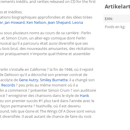
trements inédits, and rarities released on CD for the first
Artikelar
 et inédites.
tions biographiques approfondies et des idées tirées
EAN:
er
,
Jan Howard
,
Ken Nelson
,
Jean Shepard
,
Leona
Poids en kg:
u sous plusieurs noms au cours de sa carrière : Ferlin
), et Simon Crum, un alter-ego comique dont Ferlin
sical qu'il a parcouru était aussi diversifié que ses
du bois brut, des nouveautés amusantes, des récitations
hoisir pratiquement n'importe quel thème et assembler
s'installe en Californie ? la fin de 1948, où il rejoint
e de DeNoon qu'il a décroché son premier contrat de
l'acolyte de
Gene Autry
,
Smiley Burnette
, il a changé son
l Records
? peu près au même moment où il a
erlin a commencé ? présenter Simon Crum ? son auditoire
ncé ? enregistrer des chansons dans le style de
Hank
 eu son premier succès #1 plus tard dans l'année avec le
 façon permanente ? Nashville, où il est devenu
Sound, tels que Gone et The Wings Of A Dove sont venus
 diversifiée. Il avait autant de chance de faire du rock