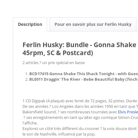
Description
Pour en savoir plus sur Ferlin Husky
Ferlin Husky: Bundle - Gonna Shake T
45rpm, SC & Postcard)
2 articles ? un prix spécial en liasse
BCD17415 Gonna Shake This Shack Tonight - with Gues
BLE011
Draggin' The River - Bebe Beautiful Baby (7inch
1 CD Digipak (4 plaqué) avec livret de 72 pages, 32 pistes. Durée
De ses années ? Los Angeles dans les années 1950 en tant que 
Bakersfield Sound, ? ses nombreuses tournées avec
Elvis Presl
? ses enregistrements en tant qu'alter ego comique Simon Crum, l
l'affiche.
Explorez un côté très différent du crooner ? la voix douce dont
le son de Nashville, influencé par la pop.