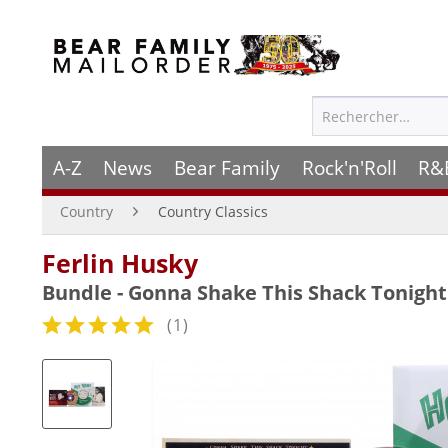
A-Z
News
Bear Family
Rock'n'Roll
R&
Country
Country Classics
Ferlin Husky
Bundle - Gonna Shake This Shack Tonight 
(
1
)