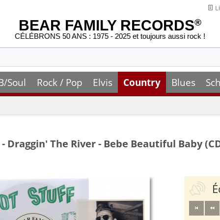
Li
BEAR FAMILY RECORDS
®
CÉLÉBRONS 50 ANS : 1975 - 2025 et toujours aussi rock !
B/Soul
Rock / Pop
Elvis
Country
Blues
Sch
- Draggin' The River - Bebe Beautiful Baby (C
É