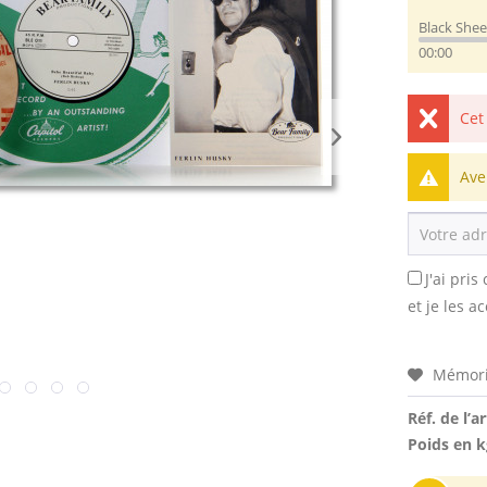
Black She
00:00
Cet
Ave
J'ai pri
et je les a
Mémori
Réf. de l’ar
Poids en k