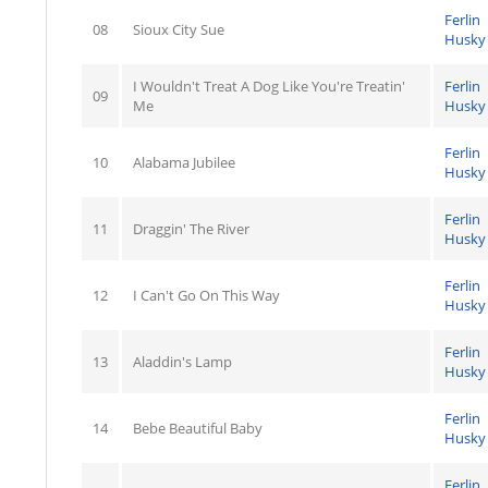
Ferlin
08
Sioux City Sue
Husky
I Wouldn't Treat A Dog Like You're Treatin'
Ferlin
09
Me
Husky
Ferlin
10
Alabama Jubilee
Husky
Ferlin
11
Draggin' The River
Husky
Ferlin
12
I Can't Go On This Way
Husky
Ferlin
13
Aladdin's Lamp
Husky
Ferlin
14
Bebe Beautiful Baby
Husky
Ferlin