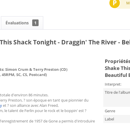
P
M
Évaluations
1
his Shack Tonight - Draggin' The River - Be
Propriétés
Shake This
ts: Simon Crum & Terry Preston (CD)
Beautiful 
, 45RPM, SC, CS, Postcard)
Interpret:
Titre de l'albu
 totale d'environ 86 minutes.
Terry Preston, ? son époque en tant que pionnier du
ey
et ? son alliance avec Alan Freed,
e talent de Ferlin pour le rock et le boppin' est ?
Genre
Label
 l'enregistrement de 1957 de Gone a permis d'introduire