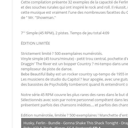
Cette compilation présente 32 exemples de la capacité de Ferlin
et des souches rurales qui ont inspiré le rock and roll. Il réuss
cette musique est vraiment l'une des nombreuses facettes du C
de " Mr. "Showman."
7''' Simple (45 RPM), 2 pistes. Temps de jeu total 4:09
ÉDITION LIMITÉE
Strictement limité ? 500 exemplaires numérotés.
Vinyle simple (45 tours/minute) - petit trou central, pochette d'
Draggin' The River est un bopper Country ? mi-tempo dans une cla
remplisseur de piste de danse.
Bebe Beautiful Baby est un rocker country up-tempo de 1955 in
Les musiciens de studio du Capitol ? leur apogée, avec une guita
des bassistes de Psychobilly tomberont quand ils entendront ce
Notre série 45 RPM couvre les plus rares des rares dans le but 
Sélectionnés avec soin par notre personnel compétent dans les
présentent parfois des chansons inédites.... et parfois des chan
Edition numérotée, limitée ? 500 exemplaires ! Manchette d'ent
Husky, Ferlin - Bundle - Gonna Shake This Shack Tonight - Drag