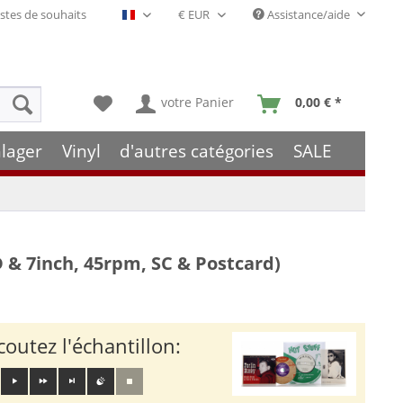
stes de souhaits
Assistance/aide
Français- FR
votre Panier
0,00 € *
lager
Vinyl
d'autres catégories
SALE
D & 7inch, 45rpm, SC & Postcard)
coutez l'échantillon: