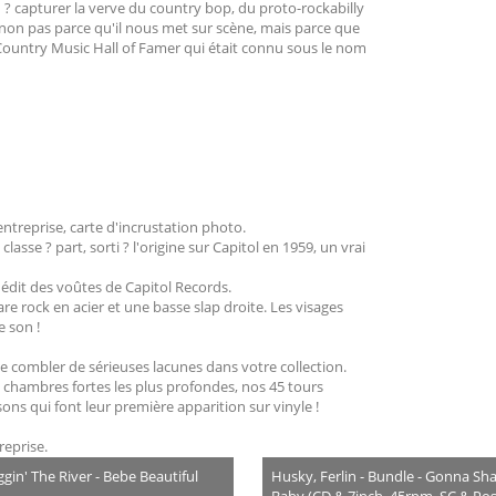
 ? capturer la verve du country bop, du proto-rockabilly
it, non pas parce qu'il nous met sur scène, mais parce que
ountry Music Hall of Famer qui était connu sous le nom
entreprise, carte d'incrustation photo.
sse ? part, sorti ? l'origine sur Capitol en 1959, un vrai
édit des voûtes de Capitol Records.
re rock en acier et une basse slap droite. Les visages
 son !
de combler de sérieuses lacunes dans votre collection.
 chambres fortes les plus profondes, nos 45 tours
sons qui font leur première apparition sur vinyle !
reprise.
gin' The River - Bebe Beautiful
Husky, Ferlin - Bundle - Gonna Sha