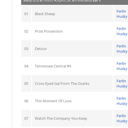
Baby (CD & 7inch, 45rpm, SC & Postcard)
CD 1
Ferlin
01
Black Sheep
Husky
Ferlin
02
Prize Possession
Husky
Ferlin
03
Detour
Husky
Ferlin
04
Tennessee Central #9
Husky
Ferlin
05
Cross Eyed Gal From The Ozarks
Husky
Ferlin
06
This Moment Of Love
Husky
Ferlin
07
Watch The Company You Keep
Husky