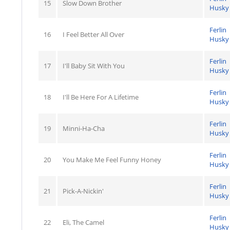
15
Slow Down Brother
Husky
Ferlin
16
I Feel Better All Over
Husky
Ferlin
17
I'll Baby Sit With You
Husky
Ferlin
18
I'll Be Here For A Lifetime
Husky
Ferlin
19
Minni-Ha-Cha
Husky
Ferlin
20
You Make Me Feel Funny Honey
Husky
Ferlin
21
Pick-A-Nickin'
Husky
Ferlin
22
Eli, The Camel
Husky