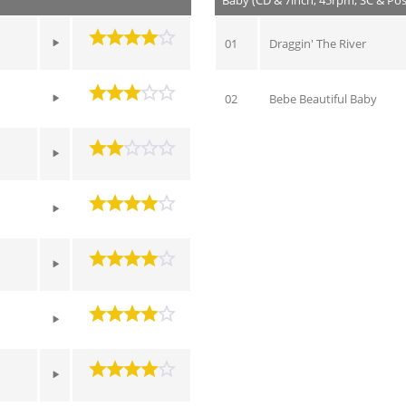
Baby (CD & 7inch, 45rpm, SC & Po
01
Draggin' The River
02
Bebe Beautiful Baby