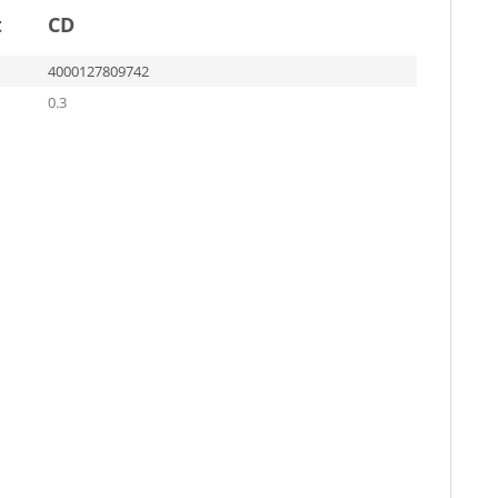
t
CD
4000127809742
0.3