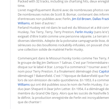
Packed with 32 tracks, including six chartsing hits, deux enregis
time.
Livret magnifiquement illustré avec de nombreuses photos rares
De nombreuses notes de Scott B. Bomar, contenant des informa
d'entrevues non publiées avec Ferlin,
Jim Ed Brown
,
Dallas Frazi
Williams
, et bien d'autres !
Ferland Huskey est né dans le sud-est du Missouri et a été conn
Huskey, Tex Terry, Terry, Terry Preston,
Ferlin Husky
(sans le'e'
exigeait d'être traité comme une personne séparée. Le terrain mu
diverses identités. Adepte de la polonaise campagnarde lisse, 
sérieuses ou des bouilloires rockabilly-infusées, on pouvait c
une collection solide de matériel Ferlin Husky.
Commençant dans le Missouri honky tonks comme Tex Terry, Ferlin 
le groupe de Big Jim DeNoon ? Salinas. C'est par l'intermédiair
disque sur le label 4 Star. Lorsqu'il a commencé ? tourner avec 
nom pour Terry Preston. Il a finalement déménagé chez
Capito
déménagé ? Bakersfield. C'est ? l'époque de Bakersfield que F
lors de son émission de radio quotidienne. En 1953, il a comme
Williams
qui ont été publiées sous le nom de Ferlin Huskey. Il a
duo Jean Shepard A Dear John Letter. En 1954, il a déménagé de
membre du Grand Ole Opry. Alors que les succès de Nashville 
le définir, la production enregistrée de Ferlin est incroyablement
que de chanter !