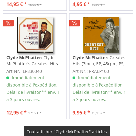
14,95 € *
4,95 € *
16,95 € *
15,95 € *
Clyde McPhatter:
Clyde
Clyde McPhatter:
Greatest
McPhatter's Greatest Hits
Hits (7inch, EP, 45rpm, PS,
(LP)
SC)
Art-Nr.: LP830340
Art-Nr.: PRAEP103
Immédiatement
Immédiatement
disponible à l'expédition,
disponible à l'expédition,
Délai de livraison** env. 1
Délai de livraison** env. 1
à 3 jours ouvrés.
à 3 jours ouvrés.
12,95 € *
9,95 € *
17,95 € *
19,95 € *
Tout afficher "Clyde McPhatter" articles