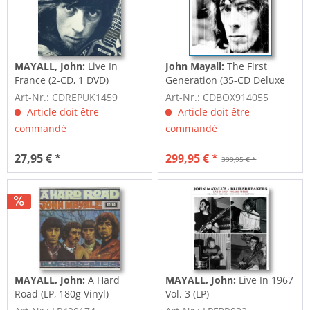
MAYALL, John:
Live In
John Mayall:
The First
France (2-CD, 1 DVD)
Generation (35-CD Deluxe
Box Set)
Art-Nr.: CDREPUK1459
Art-Nr.: CDBOX914055
Article doit être
Article doit être
commandé
commandé
27,95 € *
299,95 € *
399,95 € *
MAYALL, John:
A Hard
MAYALL, John:
Live In 1967
Road (LP, 180g Vinyl)
Vol. 3 (LP)