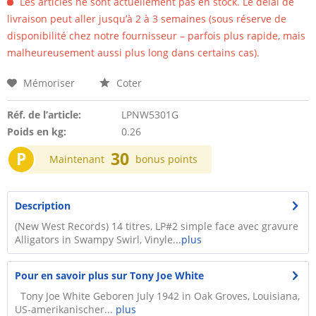
Les articles ne sont actuellement pas en stock. Le délai de
livraison peut aller jusqu’à 2 à 3 semaines (sous réserve de
disponibilité chez notre fournisseur – parfois plus rapide, mais
malheureusement aussi plus long dans certains cas).
Mémoriser
Coter
Réf. de l’article:
LPNW5301G
Poids en kg:
0.26
P
30
Maintenant
bonus points
Description
(New West Records) 14 titres, LP#2 simple face avec gravure
Alligators in Swampy Swirl, Vinyle...
plus
Pour en savoir plus sur Tony Joe White
Tony Joe White Geboren July 1942 in Oak Groves, Louisiana,
US-amerikanischer...
plus