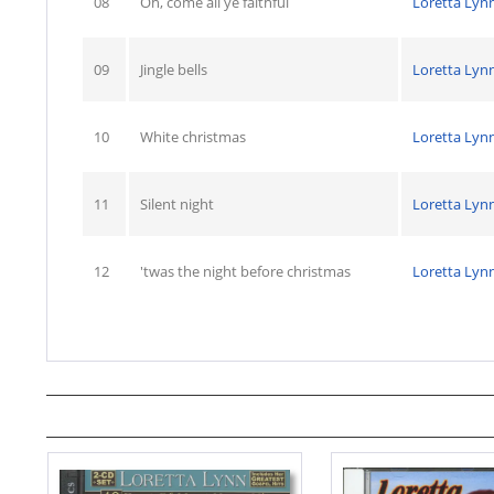
08
Oh, come all ye faithful
Loretta Lyn
09
Jingle bells
Loretta Lyn
10
White christmas
Loretta Lyn
11
Silent night
Loretta Lyn
12
'twas the night before christmas
Loretta Lyn