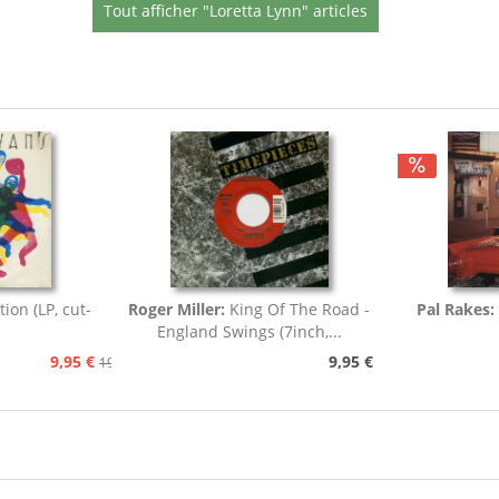
Tout afficher "Loretta Lynn" articles
tion (LP, cut-
Roger Miller:
King Of The Road -
Pal Rakes:
England Swings (7inch,...
9,95 €
9,95 €
19,95 €