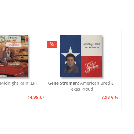
Midnight Rain (LP)
Gene Stroman:
American Bred &
Texas Proud
14,95 €
7,98 €
15,90 €
15,90 €