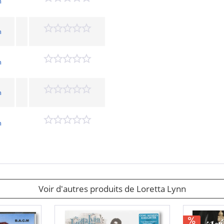
n
n
n
n
n
Voir d'autres produits de Loretta Lynn