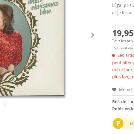
J'ai pri
et je les a
19,95
Tous les prix
TVA peut vari
Les arti
peut aller
notre four
plus long d
Mémori
Réf. de l’ar
Poids en k
P
M