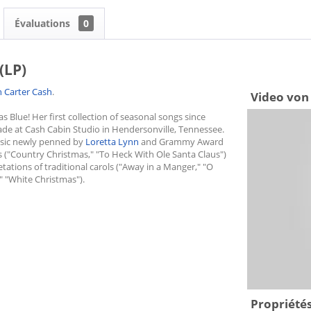
Évaluations
0
(LP)
n Carter Cash
.
Video von 
 Blue! Her first collection of seasonal songs since
de at Cash Cabin Studio in Hendersonville, Tennessee.
assic newly penned by
Loretta Lynn
and Grammy Award
 ("Country Christmas," "To Heck With Ole Santa Claus")
tations of traditional carols ("Away in a Manger," "O
," "White Christmas").
Propriétés