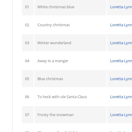
01
White christmas blue
Loretta Lyn
02
Country christmas
Loretta Lyn
03
Winter wonderland
Loretta Lyn
04
Away in a manger
Loretta Lyn
05
Blue christmas
Loretta Lyn
06
To heck with ole Santa Claus
Loretta Lyn
07
Frosty the snowman
Loretta Lyn