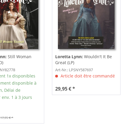
ynn:
Still Woman
Loretta Lynn:
Wouldn't It Be
D)
Great (LP)
SNY82778
Art-Nr.: LPSNY587697
nt 1x disponibles
Article doit être commandé
ment disponible à
29,95 € *
n, Délai de
 env. 1 à 3 jours
17,95 € *