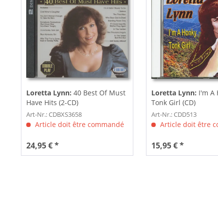
Loretta Lynn:
40 Best Of Must
Loretta Lynn:
I'm A
Have Hits (2-CD)
Tonk Girl (CD)
Art-Nr.: CDBXS3658
Art-Nr.: CDD513
Article doit être commandé
Article doit être
24,95 € *
15,95 € *