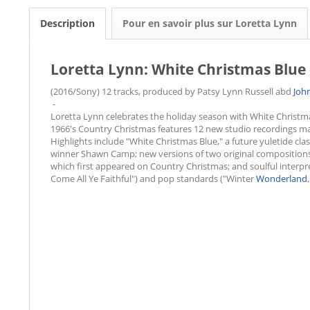
Description
Pour en savoir plus sur Loretta Lynn
Loretta Lynn: White Christmas Blue 
(2016/Sony) 12 tracks, produced by Patsy Lynn Russell abd
Joh
-
Loretta Lynn celebrates the holiday season with White Christmas
1966's Country Christmas features 12 new studio recordings ma
Highlights include "White Christmas Blue," a future yuletide cl
winner Shawn Camp; new versions of two original compositions
which first appeared on Country Christmas; and soulful interpre
Come All Ye Faithful") and pop standards ("Winter
Wonderland