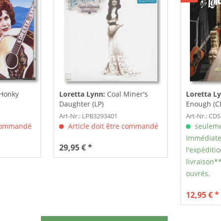
 Honky
Loretta Lynn:
Coal Miner's
Loretta L
Daughter (LP)
Enough (C
Art-Nr.: LPB3293401
Art-Nr.: CD
 commandé
Article doit être commandé
seuleme
Immédiate
29,95 € *
l'expéditio
livraison**
ouvrés.
12,95 € *