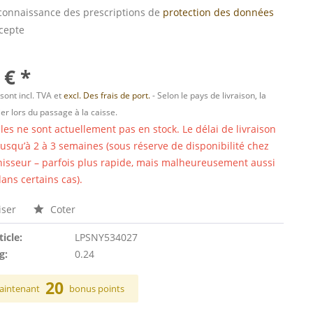
s connaissance des prescriptions de
protection des données
ccepte
 € *
 sont incl. TVA et
excl. Des frais de port.
- Selon le pays de livraison, la
er lors du passage à la caisse.
cles ne sont actuellement pas en stock. Le délai de livraison
 jusqu’à 2 à 3 semaines (sous réserve de disponibilité chez
nisseur – parfois plus rapide, mais malheureusement aussi
ans certains cas).
ser
Coter
ticle:
LPSNY534027
g:
0.24
20
aintenant
bonus points