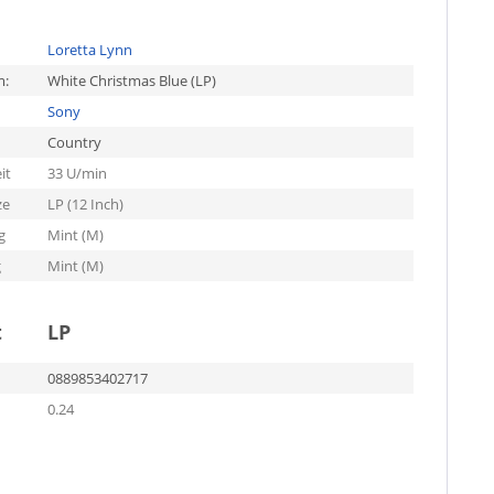
Loretta Lynn
m:
White Christmas Blue (LP)
Sony
Country
it
33 U/min
ze
LP (12 Inch)
g
Mint (M)
g
Mint (M)
t
LP
0889853402717
0.24