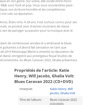
que en son genre. Sur scène, elle oscille entre micro
, R&B, soul, funk et pop. Vous vous souviendrez peut-
ntique, son écriture honnête et les compétences
 ont valu sa réputation.
Illinois, États-Unis. À 28 ans, il est surtout connu pour ses
tivals, se produit avec d'autres musiciens de classe
s ravi de partager sa passion pour la musique avec le
pendant de nombreuses années et a embrassé le blues
 guitariste a d'abord fait sensation en tant que
de 2019 Mississippi Blend a cimenté sa réputation de
n Band, enregistré aux prestigieux Royal Studios de
nstrumentiste. Au Blues Caravan 2022, Ghalia présentera
Propriétés de l'article:
Katie
Henry, Will Jacobs, Ghalia Volt:
Blues Caravan 2022 (CD+DVD)
Interpret:
Katie Henry, Will
Jacobs, Ghalia Volt
Titre de l'album:
Blues Caravan 2022
(CD+DVD)