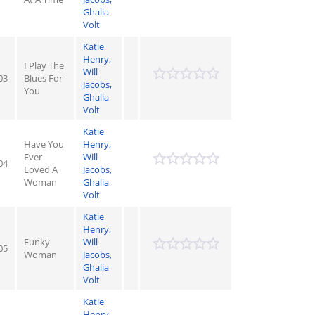
Ghalia
Volt
Katie
Henry,
I Play The
Will
03
Blues For
Jacobs,
You
Ghalia
Volt
Katie
Have You
Henry,
Ever
Will
04
Loved A
Jacobs,
Woman
Ghalia
Volt
Katie
Henry,
Funky
Will
05
Woman
Jacobs,
Ghalia
Volt
Katie
Henry,