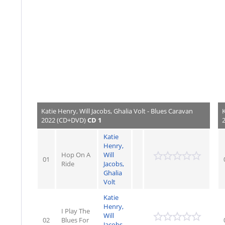
Katie Henry, Will Jacobs, Ghalia Volt - Blues Caravan
2022 (CD+DVD)
CD 1
Katie
Henry,
Hop On A
Will
01
Ride
Jacobs,
Ghalia
Volt
Katie
Henry,
I Play The
Will
02
Blues For
Jacobs,