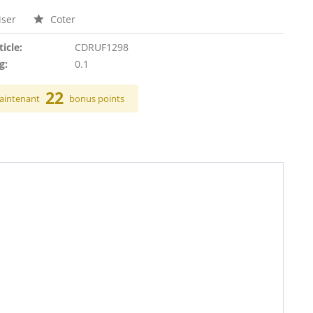
ser
Coter
ticle:
CDRUF1298
g:
0.1
22
aintenant
bonus points