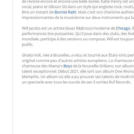
de revivre encore et encore une belle soirée. Katie Henry est uni
vocal, piano et Gibson SG dans un style qui englobe rock, roots
être un instant de
Bonnie Raitt
. Mais c'est son charisme authe
impressionnantes de la musicienne sur deux instruments qui lui
Will Jacobs est un artiste blues R&B/soul moderne de
Chicago
, 
performances live puissantes. Qu'il joue dans des clubs, des fes
mondiale, participe à des sessions ou compose, Will est toujour
public.
Ghalia Volt, née à Bruxelles, a vécu et tourné aux États-Unis 
original comme peu d'autres artistes européens. La chanteuse et
chanteuse des Mama's
Boys
de la Nouvelle-Orléans; son album 
talent exceptionnel. Début 2021, elle sort son album One Woma
Memphis. Un album où elle a pu prouver ses talents de multi-i
un spectacle avec tous les succès de ses 3 sorties Ruf Records.