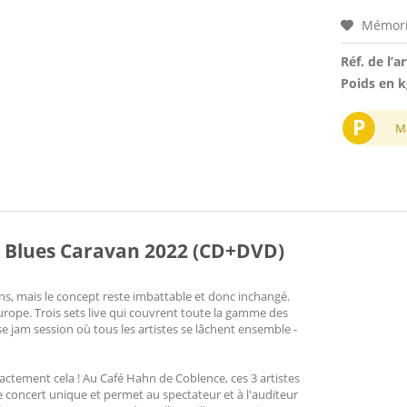
Mémori
Réf. de l’ar
Poids en k
P
M
lt: Blues Caravan 2022 (CD+DVD)
ns, mais le concept reste imbattable et donc inchangé.
Europe. Trois sets live qui couvrent toute la gamme des
 jam session où tous les artistes se lâchent ensemble -
xactement cela ! Au Café Hahn de Coblence, ces 3 artistes
e concert unique et permet au spectateur et à l'auditeur