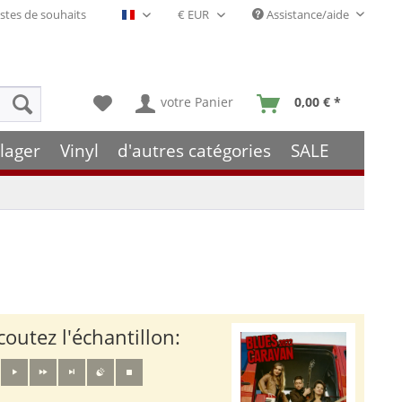
stes de souhaits
Assistance/aide
Français- FR
votre Panier
0,00 € *
lager
Vinyl
d'autres catégories
SALE
coutez l'échantillon: