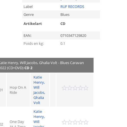
Label
RUF RECORDS
Genre
Blues
Artikelart
CD
EAN:
0710347129820
Poids en kg:
0.1
Katie Henry, Will Jacobs, Ghalia Volt - Blues Caravan
2022 (CD+DVD)
CD 2
Katie
Henry,
Hop On A
Will
01
Ride
Jacobs,
Ghalia
Volt
Katie
Henry,
One Day
Will
02
At A Time
Jacobs,