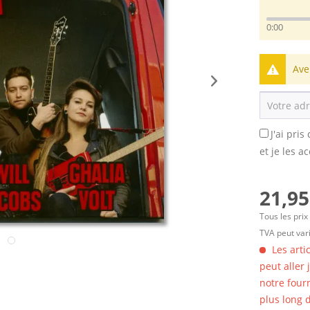
0:00
Ave
J'ai pri
et je les a
21,95
Tous les prix
TVA peut vari
Les arti
peut aller
notre four
plus long d