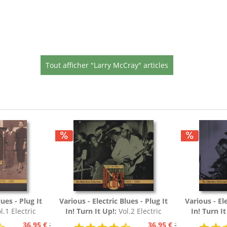
Tout afficher "Larry McCray" articles
lues - Plug It
Various - Electric Blues - Plug It
Various - Ele
l.1 Electric
In! Turn It Up!:
Vol.2 Electric
In! Turn It
54 (3-CD)
Blues 1954 - 1967 (3-CD)
Blues 19
36,95 €
36,95 €
39,95 €
39,95 €