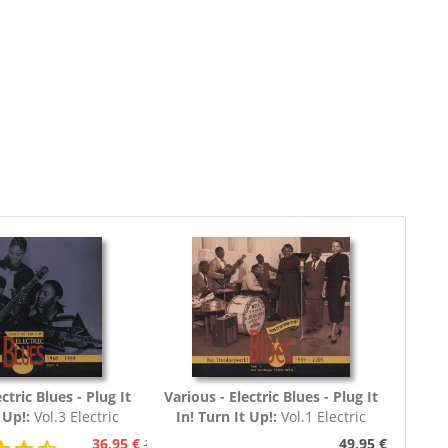
ctric Blues - Plug It
Various - Electric Blues - Plug It
 Up!:
Vol.3 Electric
In! Turn It Up!:
Vol.1 Electric
60 - 1969 (3-CD)
Blues 1939 - 1954 (Deutsch)
36,95 €
49,95 €
39,95 €