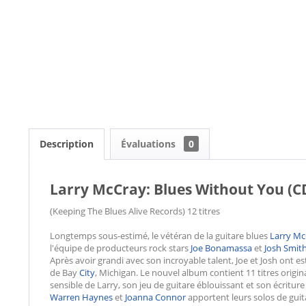
Description
Évaluations
0
Larry McCray: Blues Without You (C
(Keeping The Blues Alive Records) 12 titres
Longtemps sous-estimé, le vétéran de la guitare blues
Larry Mc
l'équipe de producteurs rock stars
Joe Bonamassa
et
Josh Smit
Après avoir grandi avec son incroyable talent, Joe et Josh ont 
de Bay
City
, Michigan. Le nouvel album contient 11 titres origin
sensible de Larry, son jeu de guitare éblouissant et son écritu
Warren Haynes
et
Joanna Connor
apportent leurs solos de guit