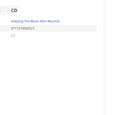
t
CD
Keeping The Blues Alive Records
0711574926527
0.1