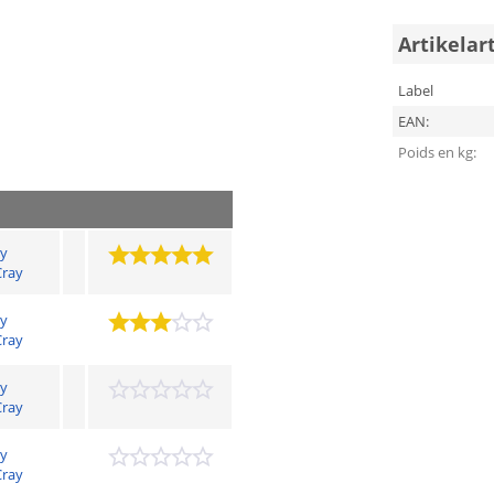
Artikelar
Label
EAN:
Poids en kg:
ry
ray
ry
ray
ry
ray
ry
ray