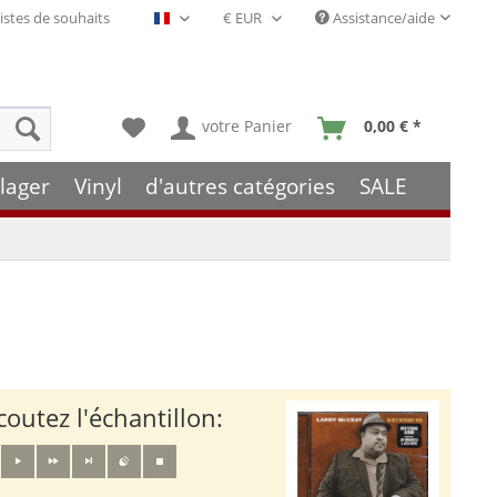
istes de souhaits
Assistance/aide
Français- FR
votre Panier
0,00 € *
lager
Vinyl
d'autres catégories
SALE
coutez l'échantillon: