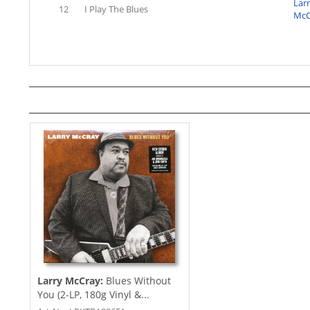
Lar
12
I Play The Blues
McC
Larry McCray:
Blues Without
You (2-LP, 180g Vinyl &...