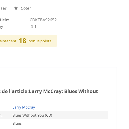
ser
Coter
ticle:
CDKTBA92652
g:
0.1
18
aintenant
bonus points
de l'article:
Larry McCray: Blues Without
Larry McCray
m:
Blues Without You (CD)
Blues