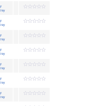
ry
ray
ry
ray
ry
ray
ry
ray
ry
ray
ry
ray
ry
ray