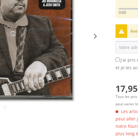
0:00
Ave
J'ai pri
et je les a
17,95
Tous les prix
peut varier l
Les arti
peut aller
notre four
plus long d