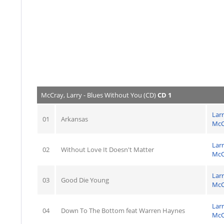
McCray, Larry - Blues Without You (CD)
CD 1
Lar
01
Arkansas
McC
Lar
02
Without Love It Doesn't Matter
McC
Lar
03
Good Die Young
McC
Lar
04
Down To The Bottom feat Warren Haynes
McC