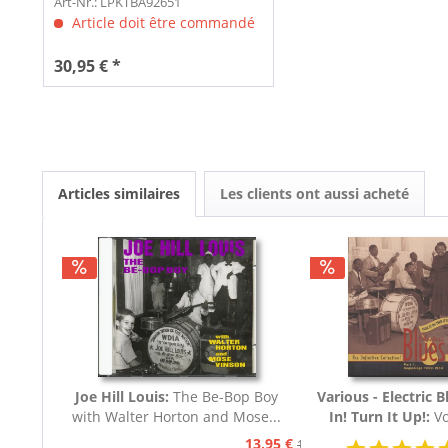
Art-Nr.: LPKTBA92651
Article doit être commandé
30,95 € *
Articles similaires
Les clients ont aussi acheté
Joe Hill Louis:
The Be-Bop Boy
Various - Electric B
with Walter Horton and Mose...
In! Turn It Up!:
Vo
Blues 1939 - 19
13,95 €
15,95 €