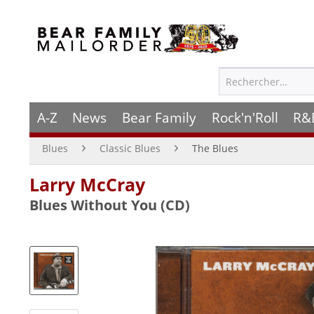
A-Z
News
Bear Family
Rock'n'Roll
R&
Blues
Classic Blues
The Blues
Larry McCray
Blues Without You (CD)