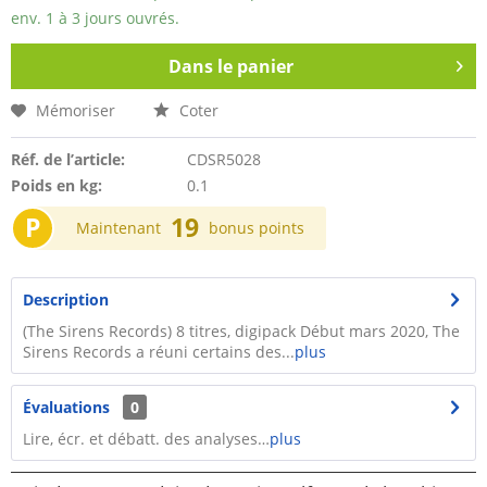
env. 1 à 3 jours ouvrés.
Dans le panier
Mémoriser
Coter
Réf. de l’article:
CDSR5028
Poids en kg:
0.1
P
19
Maintenant
bonus points
Description
(The Sirens Records) 8 titres, digipack Début mars 2020, The
Sirens Records a réuni certains des...
plus
Évaluations
0
Lire, écr. et débatt. des analyses…
plus