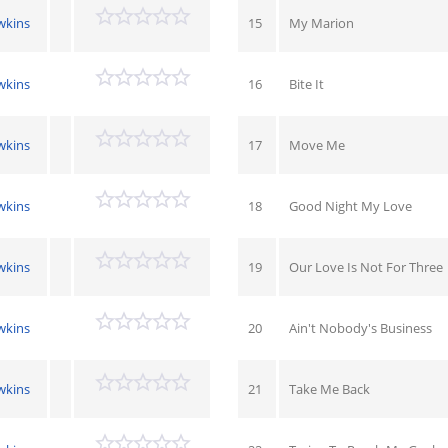
wkins
15
My Marion
wkins
16
Bite It
wkins
17
Move Me
wkins
18
Good Night My Love
wkins
19
Our Love Is Not For Three
wkins
20
Ain't Nobody's Business
wkins
21
Take Me Back