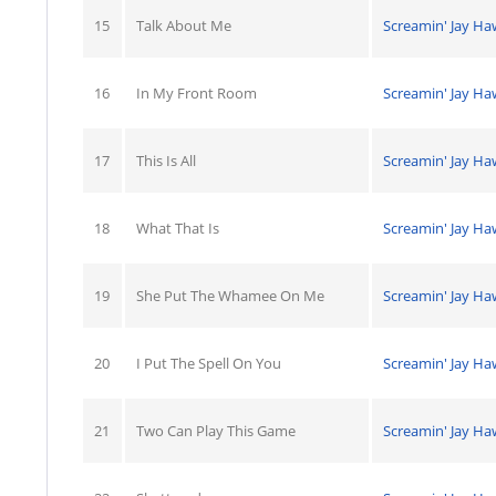
15
Talk About Me
Screamin' Jay Ha
16
In My Front Room
Screamin' Jay Ha
17
This Is All
Screamin' Jay Ha
18
What That Is
Screamin' Jay Ha
19
She Put The Whamee On Me
Screamin' Jay Ha
20
I Put The Spell On You
Screamin' Jay Ha
21
Two Can Play This Game
Screamin' Jay Ha