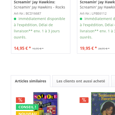
Screamin' Jay Hawkins:
Screamin' Jay Hawk
Screamin' Jay Hawkins - Rocks
Screamin' Jay Hawkin
(CD)
10inch)
Art-Nr.: BCD16687
Art-Nr.: LPBE6112
Immédiatement disponible
Immédiatement d
à l'expédition, Délai de
à l'expédition, Délai
livraison** env. 1 à 3 jours
livraison** env. 1 à 
ouvrés.
ouvrés.
14,95 € *
19,95 € *
16,95 € *
24,95 € *
Articles similaires
Les clients ont aussi acheté
CONSEIL !
NOUVEAU