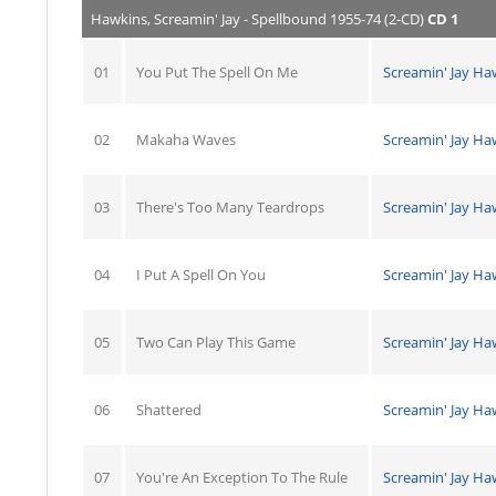
Hawkins, Screamin' Jay - Spellbound 1955-74 (2-CD)
CD 1
01
You Put The Spell On Me
Screamin' Jay Ha
02
Makaha Waves
Screamin' Jay Ha
03
There's Too Many Teardrops
Screamin' Jay Ha
04
I Put A Spell On You
Screamin' Jay Ha
05
Two Can Play This Game
Screamin' Jay Ha
06
Shattered
Screamin' Jay Ha
07
You're An Exception To The Rule
Screamin' Jay Ha