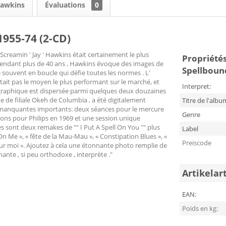
Hawkins
Évaluations
0
1955-74 (2-CD)
 Screamin ' Jay ' Hawkins était certainement le plus
Propriétés
u pendant plus de 40 ans , Hawkins évoque des images de
Spellboun
 souvent en boucle qui défie toutes les normes . L'
it pas le moyen le plus performant sur ​​le marché, et
Interpret:
scographique est dispersée parmi quelques deux douzaines
tte de filiale Okeh de Columbia , a été digitalement
Titre de l'albu
es manquantes importants: deux séances pour le mercure
Genre
sions pour Philips en 1969 et une session unique
 sont deux remakes de "" I Put A Spell On You "" plus
Label
n Me », « fête de la Mau-Mau », « Constipation Blues », «
Preiscode
rt sur moi ». Ajoutez à cela une étonnante photo remplie de
ante , si peu orthodoxe , interprète ."
Artikelar
EAN:
Poids en kg: