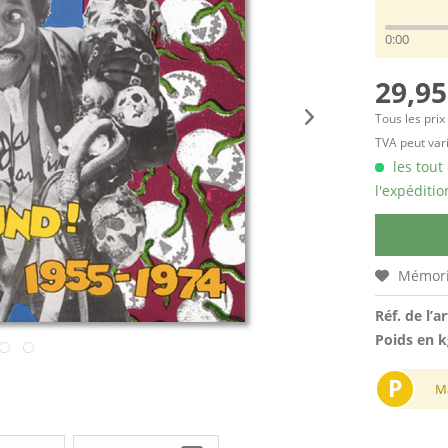
0:00
29,95
Tous les prix
TVA peut vari
les tout
l'expéditio
Mémori
Réf. de l’ar
Poids en k
P
M