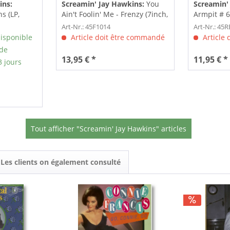
ins:
Screamin' Jay Hawkins:
You
Screamin'
s (LP,
Ain't Foolin' Me - Frenzy (7inch,
Armpit # 6
45rpm)
45rpm)
Art-Nr.: 45F1014
Art-Nr.: 45
isponible
Article doit être commandé
Article
 de
13,95 € *
11,95 € *
3 jours
Tout afficher "Screamin' Jay Hawkins" articles
Les clients on également consulté