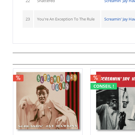
22
Shattered
Screamin' Jay Ha
23
You're An Exception To The Rule
Screamin' Jay Ha
CONSEIL !