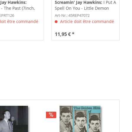
 Jay Hawkins:
Screamin' Jay Hawkins:
I Put A
 - The Past (7inch,
Spell On You - Little Demon
(7inch, 45rpm)
REPRT126
Art-Nr.: 45REP47072
 doit être commandé
Article doit être commandé
11,95 € *