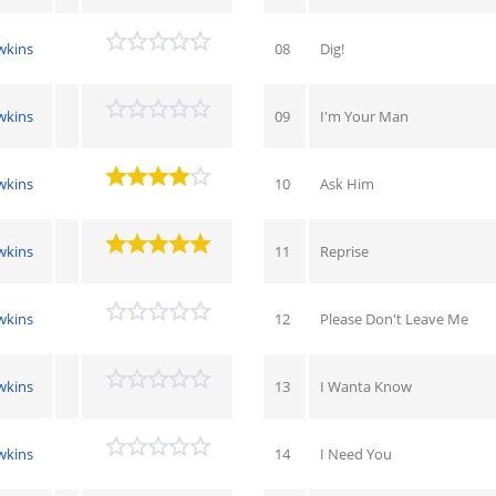
wkins
08
Dig!
wkins
09
I'm Your Man
wkins
10
Ask Him
wkins
11
Reprise
wkins
12
Please Don't Leave Me
wkins
13
I Wanta Know
wkins
14
I Need You