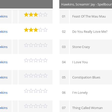
Hawkins, Screamin' Jay - Spellbou
wkins
01
Feast Of The Mau Mau
wkins
02
Do You Really Love Me?
wkins
03
Stone Crazy
wkins
04
I Love You
wkins
05
Constipation Blues
wkins
06
I'm Lonely
wkins
07
Thing Called Woman