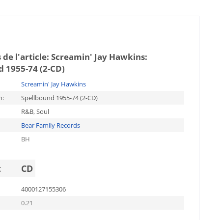
 de l'article:
Screamin' Jay Hawkins:
d 1955-74 (2-CD)
Screamin' Jay Hawkins
m:
Spellbound 1955-74 (2-CD)
R&B, Soul
Bear Family Records
BH
t
CD
4000127155306
0.21