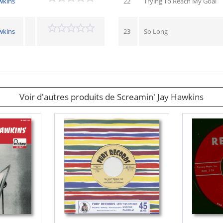
wkins
22
Trying To Reach My Goal
wkins
23
So Long
Voir d'autres produits de Screamin' Jay Hawkins