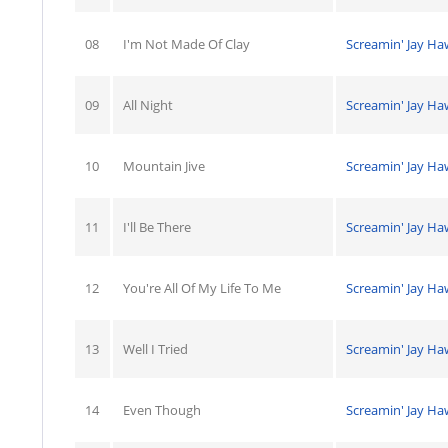
08
I'm Not Made Of Clay
Screamin' Jay Ha
09
All Night
Screamin' Jay Ha
10
Mountain Jive
Screamin' Jay Ha
11
I'll Be There
Screamin' Jay Ha
12
You're All Of My Life To Me
Screamin' Jay Ha
13
Well I Tried
Screamin' Jay Ha
14
Even Though
Screamin' Jay Ha