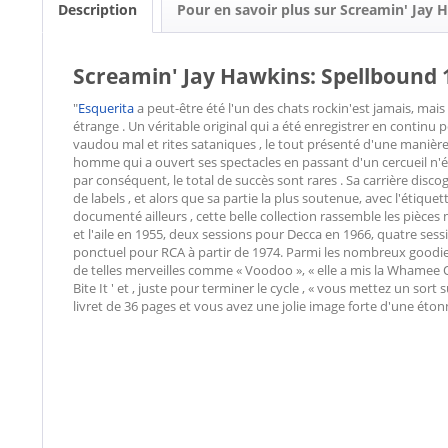
Description
Pour en savoir plus sur Screamin' Jay 
Screamin' Jay Hawkins: Spellbound 
"
Esquerita
a peut-être été l'un des chats rockin'est jamais, mais
étrange . Un véritable original qui a été enregistrer en contin
vaudou mal et rites sataniques , le tout présenté d'une manière
homme qui a ouvert ses spectacles en passant d'un cercueil n'éta
par conséquent, le total de succès sont rares . Sa carrière di
de labels , et alors que sa partie la plus soutenue, avec l'étique
documenté ailleurs , cette belle collection rassemble les pièc
et l'aile en 1955, deux sessions pour Decca en 1966, quatre ses
ponctuel pour RCA à partir de 1974. Parmi les nombreux goodies
de telles merveilles comme « Voodoo », « elle a mis la Whamee O
Bite It ' et , juste pour terminer le cycle , « vous mettez un so
livret de 36 pages et vous avez une jolie image forte d'une étonn