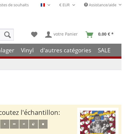
stes de souhaits
Assistance/aide
Français- FR
votre Panier
0,00 € *
hlager
Vinyl
d'autres catégories
SALE
coutez l'échantillon: