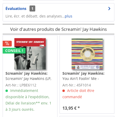
Évaluations
1
Lire, écr. et débatt. des analyses…
plus
Voir d'autres produits de Screamin' Jay Hawkins
CONSEIL !
Screamin' Jay Hawkins:
Screamin' Jay Hawkins:
Screamin' Jay Hawkins (LP,
You Ain't Foolin' Me -
10inch)
Frenzy (7inch, 45rpm)
Art-Nr.: LPBE6112
Art-Nr.: 45F1014
Immédiatement
Article doit être
disponible à l'expédition,
commandé
Délai de livraison** env. 1
13,95 € *
à 3 jours ouvrés.