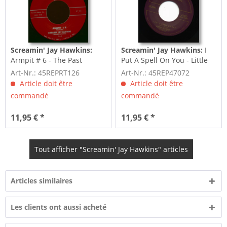
Screamin' Jay Hawkins:
Screamin' Jay Hawkins:
I
Armpit # 6 - The Past
Put A Spell On You - Little
(7inch, 45rpm)
Demon (7inch, 45rpm)
Art-Nr.: 45REPRT126
Art-Nr.: 45REP47072
Article doit être
Article doit être
commandé
commandé
11,95 € *
11,95 € *
Tout afficher "Screamin' Jay Hawkins" articles
Articles similaires
Les clients ont aussi acheté