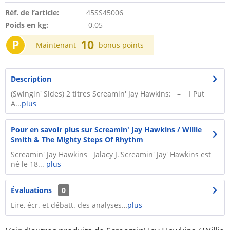
Réf. de l’article:
45SS45006
Poids en kg:
0.05
P
10
Maintenant
bonus points
Description
(Swingin' Sides) 2 titres Screamin' Jay Hawkins: – I Put
A...
plus
Pour en savoir plus sur Screamin' Jay Hawkins / Willie
Smith & The Mighty Steps Of Rhythm
Screamin' Jay Hawkins Jalacy J.'Screamin' Jay' Hawkins est
né le 18...
plus
Évaluations
0
Lire, écr. et débatt. des analyses…
plus