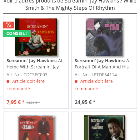
Voir d'autres produits de Screamin' Jay Hawkins / Willie
Smith & The Mighty Steps Of Rhythm
CONSEIL !
Screamin' Jay Hawkins:
At
Screamin' Jay Hawkins:
A
Home With Screamin' Jay
Portrait Of A Man And His
Hawkins...plus (CD)
Woman (LP)
Art-Nr.: CDCSPC003
Art-Nr.: LPTDP54114
Article doit être
Article doit être
commandé
commandé
7,95 € *
24,95 € *
14,95 € *