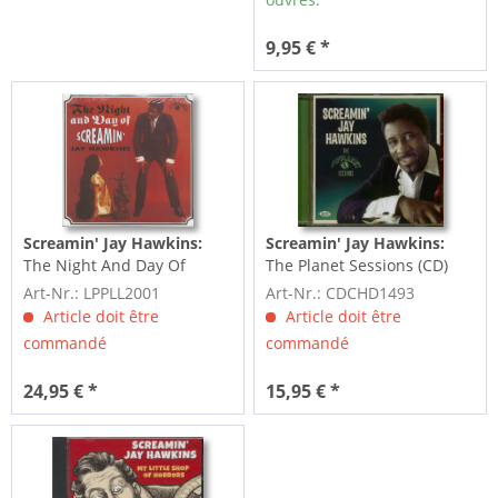
9,95 € *
Screamin' Jay Hawkins:
Screamin' Jay Hawkins:
The Night And Day Of
The Planet Sessions (CD)
Screamin' (LP)
Art-Nr.: LPPLL2001
Art-Nr.: CDCHD1493
Article doit être
Article doit être
commandé
commandé
24,95 € *
15,95 € *