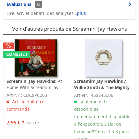
Évaluations
0
Lire, écr. et débatt. des analyses…
plus
Voir d'autres produits de Screamin' Jay Hawkins
CONSEIL !
Screamin' Jay Hawkins:
At
Screamin' Jay Hawkins /
Home With Screamin' Jay
Willie Smith & The Mighty
Hawkins...plus (CD)
Steps Of Rhythm:
I Put A
Art-Nr.: CDCSPC003
Art-Nr.: 45SS45006
Spell On You 1967 - My
Article doit être
seulement 1x
Soul Baby...
commandé
disponibles
Immédiatement disponible
7,95 € *
14,95 € *
à l'expédition, Délai de
livraison** env. 1 à 3 jours
ouvrés.