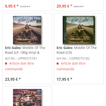
9,95 € *
29,95 € *
16,95 € *
34,95 € *
Eric Gales:
Middle Of The
Eric Gales:
Middle Of The
Road (LP, 180g Vinyl &
Road (CD)
Download...
Art-Nr.: LPPRD75181
Art-Nr.: CDPRD75182
Article doit être
Article doit être
commandé
commandé
23,95 € *
17,95 € *