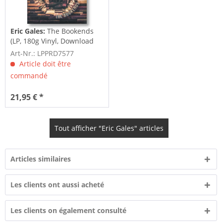
Eric Gales:
The Bookends
(LP, 180g Vinyl, Download
Card)
Art-Nr.: LPPRD7577
Article doit être
commandé
21,95 € *
Tout afficher "Eric Gales" articles
Articles similaires
Les clients ont aussi acheté
Les clients on également consulté