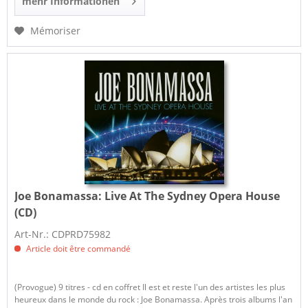
mehr Informationen
Mémoriser
Joe Bonamassa:
Live At The Sydney Opera House
(CD)
Art-Nr.: CDPRD75982
Article doit être commandé
(Provogue) 9 titres - cd en coffret Il est et reste l'un des artistes les plus
heureux dans le monde du rock : Joe Bonamassa. Après trois albums l'an