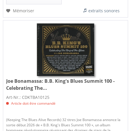
Mémoriser
extraits sonores
Joe Bonamassa:
B.B. King's Blues Summit 100 -
Celebrating The...
Art-Nr.: CDKTBA10125
Article doit être commandé
(Keeping The Blues Alive Records) 32 titres Joe Bonamassa annonce la
sortie début 2026 de « B.B. King's Blues Summit 100 », un album
hommage révolutionnaire réunissant des dizaines de stars de la