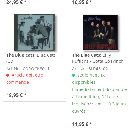
24,95 € *
16,95 € *
The Blue Cats:
Blue Cats
The Blue Cats:
Billy
(CD)
Ruffians - Gotta Go (7inch,
45rpm, PS)
Art-Nr.: CDROCK8011
Art-Nr.: BLR45102
Article doit être
seulement 1x
commandé
disponibles
Immédiatement disponible
18,95 € *
à l'expédition, Délai de
livraison** env. 1 à 3 jours
ouvrés.
11,95 € *