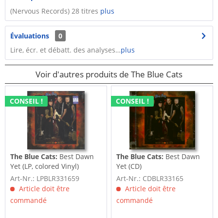
(Nervous Records) 28 titres
plus
Évaluations
0
Lire, écr. et débatt. des analyses…
plus
Voir d'autres produits de The Blue Cats
CONSEIL !
CONSEIL !
The Blue Cats:
Best Dawn
The Blue Cats:
Best Dawn
Yet (LP, colored Vinyl)
Yet (CD)
Art-Nr.: LPBLR331659
Art-Nr.: CDBLR33165
Article doit être
Article doit être
commandé
commandé