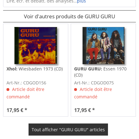
Lire, écr. et débatt. des analyses…
plus
Voir d'autres produits de GURU GURU
Xhol:
Wiesbaden 1973 (CD)
GURU GURU:
Essen 1970
(CD)
Art-Nr.: CDGOD156
Art-Nr.: CDGOD075
Article doit être
Article doit être
commandé
commandé
17,95 € *
17,95 € *
Tout afficher "GURU GURU" articles