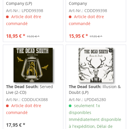
Company (LP)
Company
Art-Nr.: LPDD99398
Art-Nr.: CDDD99398
Article doit être
Article doit être
commandé
commandé
18,95 € *
15,95 € *
19,95 € *
17,95 € *
The Dead South:
Served
The Dead South:
Illusion &
Live (2-CD)
Doubt (LP)
Art-Nr.: CDDDUCK088
Art-Nr.: LPDD45280
Article doit être
seulement 1x
commandé
disponibles
Immédiatement disponible
17,95 € *
à l'expédition, Délai de