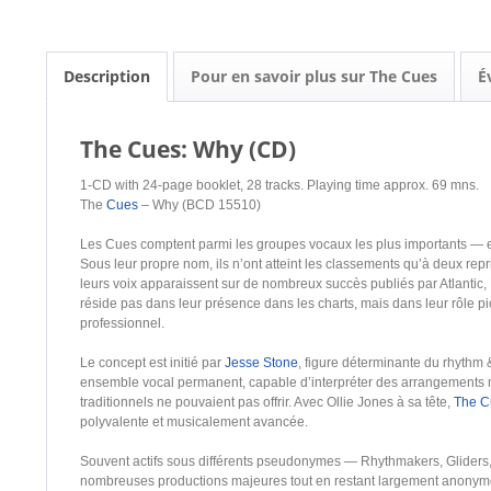
Description
Pour en savoir plus sur The Cues
É
The Cues: Why (CD)
1-CD with 24-page booklet, 28 tracks. Playing time approx. 69 mns.
The
Cues
– Why (BCD 15510)
Les Cues comptent parmi les groupes vocaux les plus importants — 
Sous leur propre nom, ils n’ont atteint les classements qu’à deux re
leurs voix apparaissent sur de nombreux succès publiés par Atlantic
réside pas dans leur présence dans les charts, mais dans leur rôle
professionnel.
Le concept est initié par
Jesse Stone
, figure déterminante du rhythm &
ensemble vocal permanent, capable d’interpréter des arrangements
traditionnels ne pouvaient pas offrir. Avec Ollie Jones à sa tête,
The C
polyvalente et musicalement avancée.
Souvent actifs sous différents pseudonymes — Rhythmakers, Gliders,
nombreuses productions majeures tout en restant largement anonyme