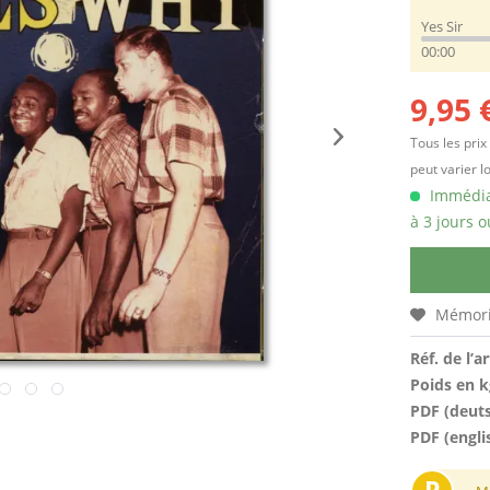
Yes Sir
00:00
9,95 
Tous les prix
peut varier l
Immédiat
à 3 jours o
Mémori
Réf. de l’ar
Poids en k
PDF (deut
PDF (engli