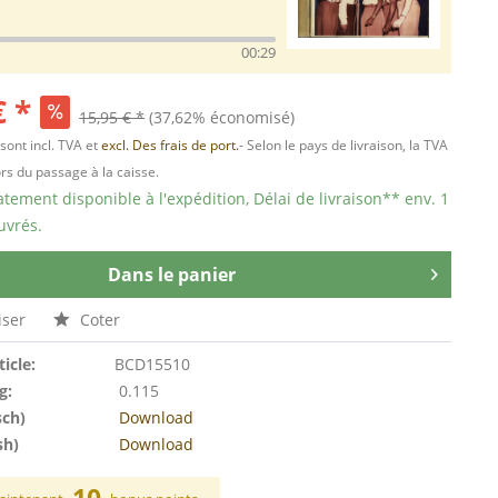
00:29
€ *
15,95 € *
(37,62% économisé)
 sont incl. TVA et
excl. Des frais de port.
- Selon le pays de livraison, la TVA
ors du passage à la caisse.
ement disponible à l'expédition, Délai de livraison** env. 1
uvrés.
Dans le panier
ser
Coter
ticle:
BCD15510
g:
0.115
sch)
Download
sh)
Download