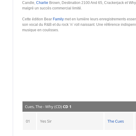
Candle,
Charlie
Brown, Destination 2100 And 65, Crackerjack et Why
malgré un succès commercial limité.
Cette édition Bear
Family
met en lumière leurs enregistrements essent
son vocal du R&B et du rock ’n’ roll naissant. Une référence indispe
musique en coulisses.
Cues, The - Why (CD)
CD 1
01
Yes Sir
The Cues