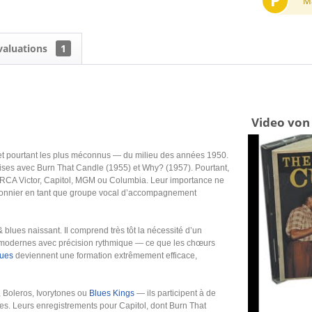
P
M
valuations
1
Video von
et pourtant les plus méconnus — du milieu des années 1950.
prises avec Burn That Candle (1955) et Why? (1957). Pourtant,
, RCA Victor, Capitol, MGM ou Columbia. Leur importance ne
 pionnier en tant que groupe vocal d’accompagnement
 blues naissant. Il comprend très tôt la nécessité d’un
 modernes avec précision rythmique — ce que les chœurs
ues
deviennent une formation extrêmement efficace,
 Boleros, Ivorytones ou
Blues Kings
— ils participent à de
s. Leurs enregistrements pour Capitol, dont Burn That