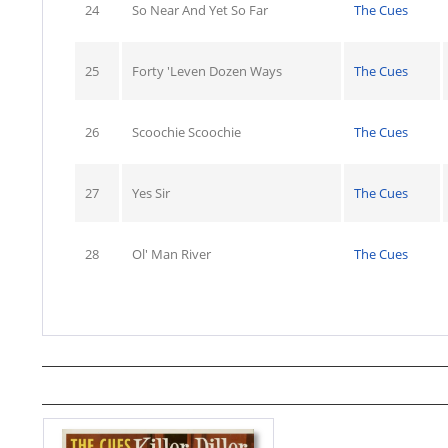
24
So Near And Yet So Far
The Cues
25
Forty 'Leven Dozen Ways
The Cues
26
Scoochie Scoochie
The Cues
27
Yes Sir
The Cues
28
Ol' Man River
The Cues