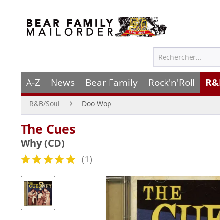
A-Z
News
Bear Family
Rock'n'Roll
R&
R&B/Soul
Doo Wop
The Cues
Why (CD)
(
1
)