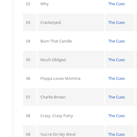
02
Why
The Cues
03
Crackerjack
The Cues
04
Burn That Candle
The Cues
05
Much Obliged
The Cues
06
Poppa Loves Momma
The Cues
07
Charlie Brown
The Cues
08
Crazy, Crazy Party
The Cues
09
You're On My Mind
The Cues