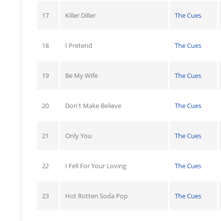
17
Killer Diller
The Cues
18
I Pretend
The Cues
19
Be My Wife
The Cues
20
Don't Make Believe
The Cues
21
Only You
The Cues
22
I Fell For Your Loving
The Cues
23
Hot Rotten Soda Pop
The Cues