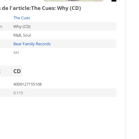
de l'article:
The Cues: Why (CD)
The Cues
m:
Why (CD)
R&B, Soul
Bear Family Records
AH
t
CD
4000127155108
0.115