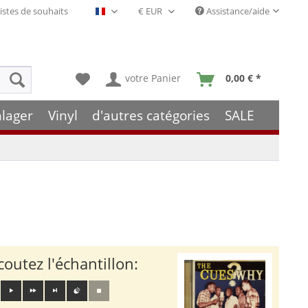
istes de souhaits
Assistance/aide
Français- FR
votre Panier
0,00 € *
hlager
Vinyl
d'autres catégories
SALE
coutez l'échantillon: