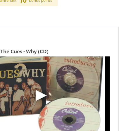
10
aintenant
bonus points
 The Cues - Why (CD)