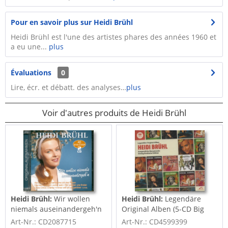
Pour en savoir plus sur Heidi Brühl
Heidi Brühl est l'une des artistes phares des années 1960 et
a eu une...
plus
Évaluations
0
Lire, écr. et débatt. des analyses…
plus
Voir d'autres produits de Heidi Brühl
Heidi Brühl:
Wir wollen
Heidi Brühl:
Legendäre
niemals auseinandergeh'n
Original Alben (5-CD Big
- 40 große...
Box)
Art-Nr.: CD2087715
Art-Nr.: CD4599399