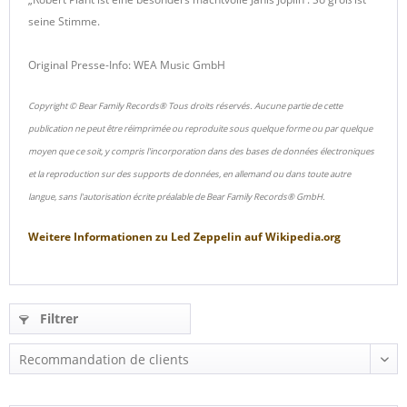
seine Stimme.
Original Presse-Info: WEA Music GmbH
Copyright © Bear Family Records® Tous droits réservés. Aucune partie de cette
publication ne peut être réimprimée ou reproduite sous quelque forme ou par quelque
moyen que ce soit, y compris l'incorporation dans des bases de données électroniques
et la reproduction sur des supports de données, en allemand ou dans toute autre
langue, sans l'autorisation écrite préalable de Bear Family Records® GmbH.
Weitere Informationen zu
Led Zeppelin
auf
Wikipedia.org
Filtrer