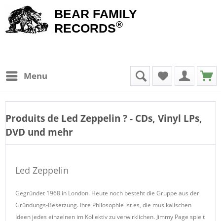
BEAR FAMILY
®
RECORDS
Menu
Produits de
Led Zeppelin
? - CDs, Vinyl LPs,
DVD und mehr
Led Zeppelin
Gegründet 1968 in London. Heute noch besteht die Gruppe aus der
Gründungs-Besetzung. Ihre Philosophie ist es, die musikalischen
Ideen jedes einzelnen im Kollektiv zu verwirklichen. Jimmy Page spielt