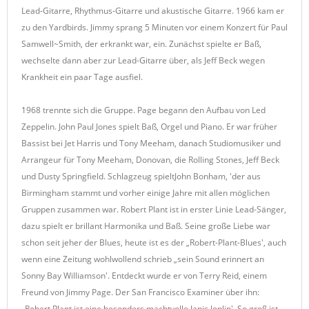
Lead-Gitarre, Rhythmus-Gitarre und akustische Gitarre. 1966 kam er
zu den Yardbirds. Jimmy sprang 5 Minuten vor einem Konzert für Paul
Samwell~Smith, der erkrankt war, ein. Zunächst spielte er Baß,
wechselte dann aber zur Lead-Gitarre über, als Jeff Beck wegen
Krankheit ein paar Tage ausfiel.
1968 trennte sich die Gruppe. Page begann den Aufbau von Led
Zeppelin. John Paul Jones spielt Baß, Orgel und Piano. Er war früher
Bassist bei Jet Harris und Tony Meeham, danach Studiomusiker und
Arrangeur für Tony Meeham, Donovan, die Rolling Stones, Jeff Beck
und Dusty Springfield. Schlagzeug spieltJohn Bonham, 'der aus
Birmingham stammt und vorher einige Jahre mit allen möglichen
Gruppen zusammen war. Robert Plant ist in erster Linie Lead-Sänger,
dazu spielt er brillant Harmonika und Baß. Seine große Liebe war
schon seit jeher der Blues, heute ist es der „Robert-Plant-Blues', auch
wenn eine Zeitung wohlwollend schrieb „sein Sound erinnert an
Sonny Bay Williamson'. Entdeckt wurde er von Terry Reid, einem
Freund von Jimmy Page. Der San Francisco Examiner über ihn:
„Robert Plant ist eine besonders machtvolle Janis Joplin'. So groß ist