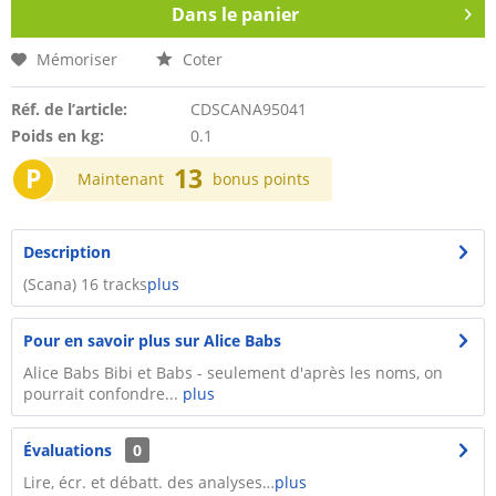
Dans le panier
Mémoriser
Coter
Réf. de l’article:
CDSCANA95041
Poids en kg:
0.1
P
13
Maintenant
bonus points
Description
(Scana) 16 tracks
plus
Pour en savoir plus sur Alice Babs
Alice Babs Bibi et Babs - seulement d'après les noms, on
pourrait confondre...
plus
Évaluations
0
Lire, écr. et débatt. des analyses…
plus