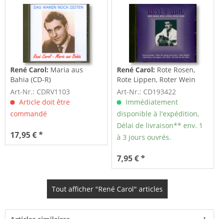
René Carol:
Maria aus
René Carol:
Rote Rosen,
Bahia (CD-R)
Rote Lippen, Roter Wein
(CD)
Art-Nr.: CDRV1103
Art-Nr.: CD193422
Article doit être
Immédiatement
commandé
disponible à l'expédition,
Délai de livraison** env. 1
17,95 € *
à 3 jours ouvrés.
7,95 € *
Tout afficher "René Carol" articles