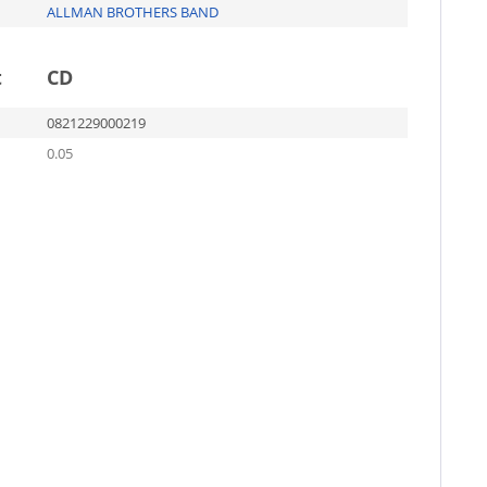
ALLMAN BROTHERS BAND
t
CD
0821229000219
0.05