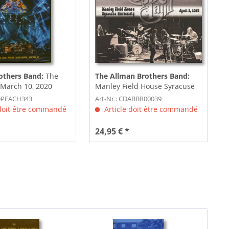
others Band:
The
The Allman Brothers Band:
 March 10, 2020
Manley Field House Syracuse
quare...
University April...
VDPEACH343
Art-Nr.: CDABBR00039
 doit être commandé
Article doit être commandé
24,95 € *