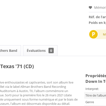
Mémori
Réf. de l’ar
Poids en k
P
M
others Band
Évaluations
0
Texas '71 (CD)
Propriétés
Down In T
enthousiastes et captivantes, sort son album live
uillet via le label Allman Brothers Band Recording
Interpret:
l Auditorium à Austin, TX, l'album commémore un
. Sorti pour la première fois le 26 mars 2021 (date
Titre de l'albu
nible uniquement sous forme numérique et par le biais de
Genre
seum, l'album est désormais disponible au détail.