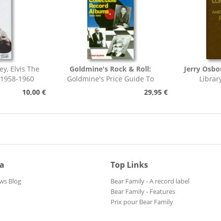
ey, Elvis The
Goldmine's Rock & Roll:
Jerry Osbo
 1958-1960
Goldmine's Price Guide To
Librar
Collectable Record...
Pho
10,00 €
29,95 €
ia
Top Links
ws Blog
Bear Family - A record label
Bear Family - Features
Prix pour Bear Family