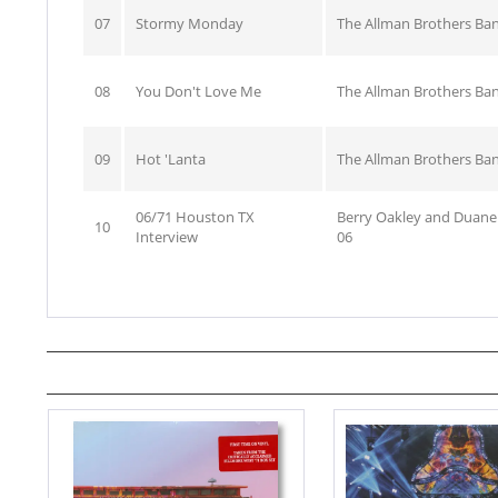
07
Stormy Monday
The Allman Brothers Ba
08
You Don't Love Me
The Allman Brothers Ba
09
Hot 'Lanta
The Allman Brothers Ba
06/71 Houston TX
Berry Oakley and Duane
10
Interview
06