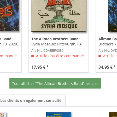
s Band:
The Allman Brothers Band:
Allman Br
 10, 2020,
Syria Mosque: Pittsburgh, PA,
Brothers -
January 17, 1971...
Madison S
Art-Nr.: CDABBR0036
Art-Nr.: D
 commandé
Article doit être commandé
Article
17,95 € *
34,95 € *
Tout afficher "The Allman Brothers Band" articles
Les clients on également consulté