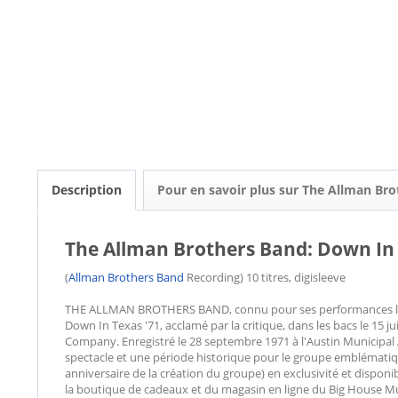
Description
Pour en savoir plus sur The Allman Br
The Allman Brothers Band: Down In 
(
Allman Brothers Band
Recording) 10 titres, digisleeve
THE ALLMAN BROTHERS BAND, connu pour ses performances live 
Down In Texas '71, acclamé par la critique, dans les bacs le 15 j
Company. Enregistré le 28 septembre 1971 à l'Austin Municipa
spectacle et une période historique pour le groupe emblématique
anniversaire de la création du groupe) en exclusivité et dispo
la boutique de cadeaux et du magasin en ligne du Big House Mu