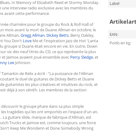
ro Blues, In Memory of Elizabeth Reed et Stormy Monday.
Label
 une interview radio exclusive avec les membres du
is avant cette performance.
Artikelar
nnée charnière pour le groupe du Rock & Roll Hall of
t un mois avant la mort de Duane Allman en octobre, le
EAN:
uane Allman,
Gregg Allman
,
Dickey Betts
, Berry Oakley,
ant You Don't
Love
Me et l'inspiration jazz de Hot 'Lanta
Poids en kg:
 du groupe si Duane était encore en vie. En outre, Down
sur six des neuf titres du CD, ce qui représente la plus
cy et Jaimoe avaient joué ensemble avec
Percy Sledge
, et
hnny Lee
Johnson.
f Tamarkin de Relix a écrit : "La puissance de l'Allman
 écoutant le duel de guitares de Dickey Betts et Duane
e guitaristes les plus créatives et intuitives du rock, et
 est déjà à son zénith. Les membres de la section
 découvrir le groupe phare dans sa plus simple
 les tragédies qui les ont emportés en l'espace d'un an,
.. La guitare slide, marque de fabrique d'Allman, est
Butch Trucks et Jaimoe est, comme toujours, une force
e, Don't Keep Me Wonderin et Done Somebody Wrong