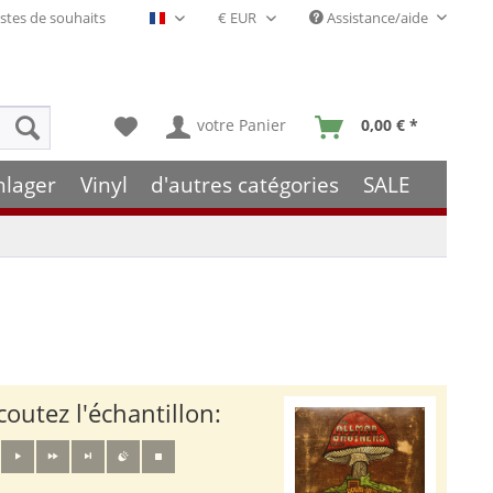
stes de souhaits
Assistance/aide
Français- FR
votre Panier
0,00 € *
hlager
Vinyl
d'autres catégories
SALE
coutez l'échantillon: