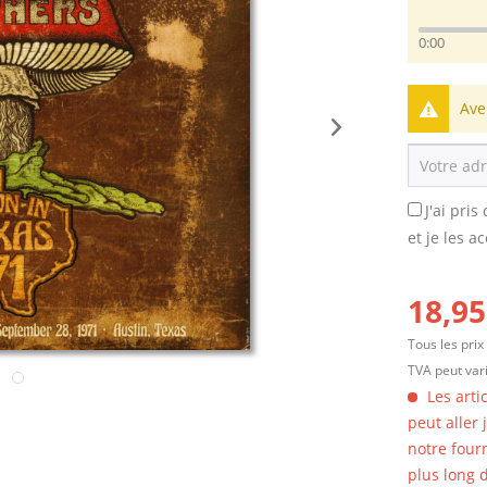
0:00
Ave
J'ai pri
et je les a
18,95
Tous les prix
TVA peut vari
Les arti
peut aller
notre four
plus long d