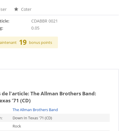
ser
Coter
ticle:
CDABBR 0021
g:
0.05
19
aintenant
bonus points
 de l'article:
The Allman Brothers Band:
exas '71 (CD)
The Allman Brothers Band
m:
Down In Texas '71 (CD)
Rock