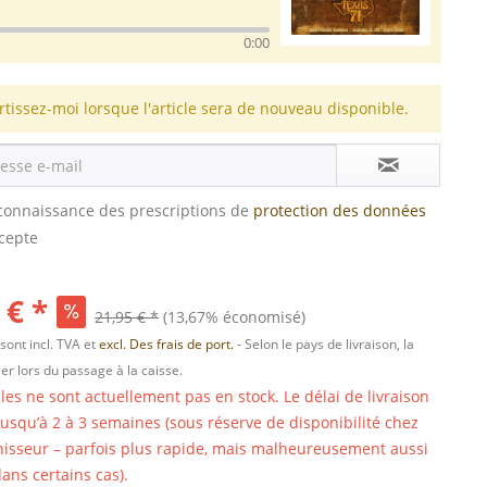
0:00
rtissez-moi lorsque l'article sera de nouveau disponible.
s connaissance des prescriptions de
protection des données
ccepte
 € *
21,95 € *
(13,67% économisé)
 sont incl. TVA et
excl. Des frais de port.
- Selon le pays de livraison, la
er lors du passage à la caisse.
cles ne sont actuellement pas en stock. Le délai de livraison
 jusqu’à 2 à 3 semaines (sous réserve de disponibilité chez
nisseur – parfois plus rapide, mais malheureusement aussi
ans certains cas).