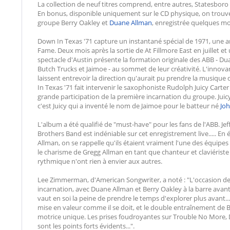
La collection de neuf titres comprend, entre autres, Statesbo
En bonus, disponible uniquement sur le CD physique, on trouve
groupe Berry Oakley et
Duane Allman
, enregistrée quelques mo
Down In Texas '71 capture un instantané spécial de 1971, une a
Fame. Deux mois après la sortie de At Fillmore East en juillet e
spectacle d'Austin présente la formation originale des ABB - D
Butch Trucks et Jaimoe - au sommet de leur créativité. L'innov
laissent entrevoir la direction qu'aurait pu prendre la musique
In Texas '71 fait intervenir le saxophoniste Rudolph Juicy Carter 
grande participation de la première incarnation du groupe. Jui
c'est Juicy qui a inventé le nom de Jaimoe pour le batteur né
Jo
L'album a été qualifié de "must-have" pour les fans de l'ABB. Jef
Brothers Band est indéniable sur cet enregistrement live..... En
Allman, on se rappelle qu'ils étaient vraiment l'une des équipes d
le charisme de Gregg Allman en tant que chanteur et claviériste
rythmique n'ont rien à envier aux autres.
Lee Zimmerman, d'American Songwriter, a noté : "L'occasion de
incarnation, avec Duane Allman et Berry Oakley à la barre avant
vaut en soi la peine de prendre le temps d'explorer plus avant...
mise en valeur comme il se doit, et le double entraînement de 
motrice unique. Les prises foudroyantes sur Trouble No Mor
sont les points forts évidents...".