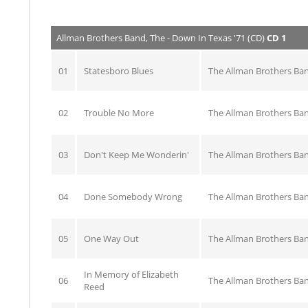
Allman Brothers Band, The - Down In Texas '71 (CD)
CD 1
01
Statesboro Blues
The Allman Brothers Ba
02
Trouble No More
The Allman Brothers Ba
03
Don't Keep Me Wonderin'
The Allman Brothers Ba
04
Done Somebody Wrong
The Allman Brothers Ba
05
One Way Out
The Allman Brothers Ba
In Memory of Elizabeth
06
The Allman Brothers Ba
Reed