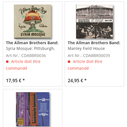
The Allman Brothers Band:
The Allman Brothers Band:
Syria Mosque: Pittsburgh,
Manley Field House
PA, January 17, 1971...
Syracuse University April...
Art-Nr.: CDABBR0036
Art-Nr.: CDABBR00039
Article doit être
Article doit être
commandé
commandé
17,95 € *
24,95 € *