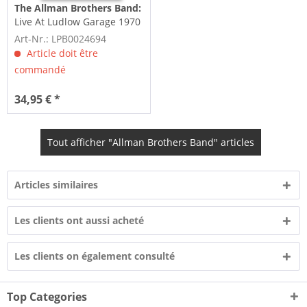
The Allman Brothers Band:
Live At Ludlow Garage 1970
(3-LP, 180g Vinyl)
Art-Nr.: LPB0024694
Article doit être
commandé
34,95 € *
Tout afficher "Allman Brothers Band" articles
Articles similaires
Les clients ont aussi acheté
Les clients on également consulté
Top Categories