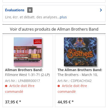
Évaluations
0
Lire, écr. et débatt. des analyses…
plus
Voir d'autres produits de Allman Brothers Band
Allman Brothers Band:
The Allman Brothers Band:
Fillmore West 1-31-71 (2-LP)
The Brothers - March 10,
2020, Madison Square...
Art-Nr.: LPABBR00017
Art-Nr.: CDPEACH342
Article doit être
Article doit être
commandé
commandé
37,95 € *
44,95 € *