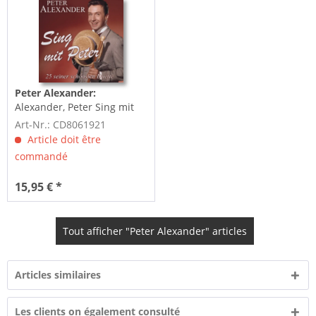
Peter Alexander:
Alexander, Peter Sing mit
Peter - 25 seiner...
Art-Nr.: CD8061921
Article doit être
commandé
15,95 € *
Tout afficher "Peter Alexander" articles
Articles similaires
Les clients on également consulté